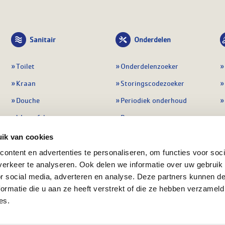
Sanitair
Onderdelen
Toilet
Onderdelenzoeker
Kraan
Storingscodezoeker
Douche
Periodiek onderhoud
Wastafel
Pompen
Badmeubel
Regelapparatuur
ik van cookies
Afvoeren
Preventie & detectie
ontent en advertenties te personaliseren, om functies voor soci
erkeer te analyseren. Ook delen we informatie over uw gebruik
Alle sanitair
Alle onderdelen
or social media, adverteren en analyse. Deze partners kunnen 
ormatie die u aan ze heeft verstrekt of die ze hebben verzameld
es.