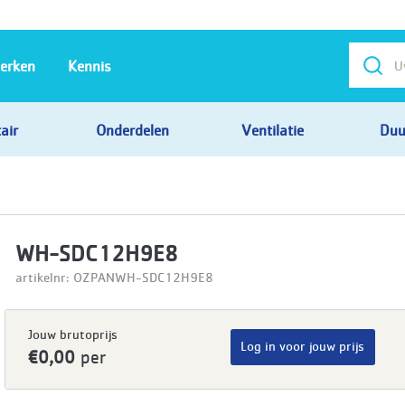
erken
Kennis
air
Onderdelen
Ventilatie
Duu
WH-SDC12H9E8
artikelnr: OZPANWH-SDC12H9E8
Jouw brutoprijs
Log in voor jouw prijs
€0,00
per