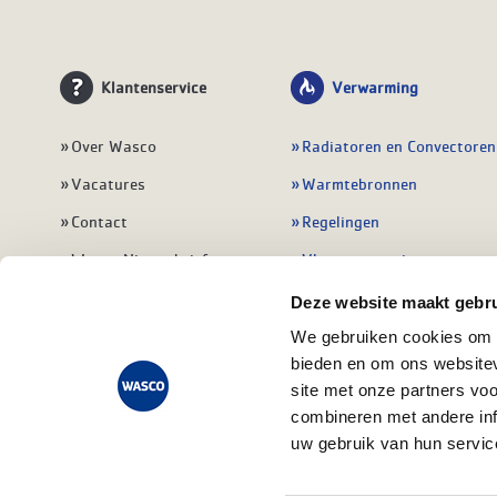
Klantenservice
Verwarming
Over Wasco
Radiatoren en Convectoren
Vacatures
Warmtebronnen
Contact
Regelingen
Wasco Nieuwsbrief
Vloerverwarming
Vestigingen
Leidingwerk
Deze website maakt gebru
Klant worden
Warmwatertoestellen
We gebruiken cookies om c
bieden en om ons websitev
Veelgestelde vragen
Alle verwarming
site met onze partners vo
combineren met andere inf
uw gebruik van hun servic