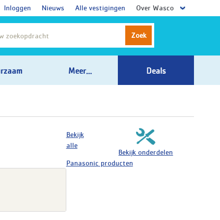
Inloggen
Nieuws
Alle vestigingen
Over Wasco
Zoek
rzaam
Meer...
Deals
Bekijk
alle
Bekijk onderdelen
Panasonic producten