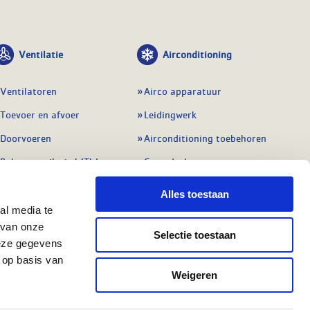
Ventilatie
Airconditioning
Ventilatoren
Airco apparatuur
Toevoer en afvoer
Leidingwerk
Doorvoeren
Airconditioning toebehoren
Balansventilatie WTW
Gereedschap en
meetapparatuur
Service & onderhoud
Alles toestaan
Service en onderhoud
Regelingen
al media te
Regelapparatuur
 van onze
Alle ventilatie
Selectie toestaan
deze gegevens
Alle koeling
 op basis van
Weigeren