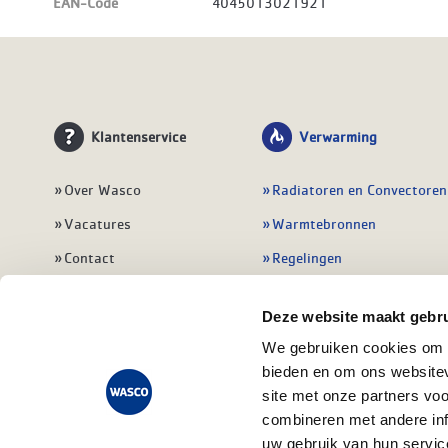
EAN-Code
4045013021921
Klantenservice
Verwarming
Over Wasco
Radiatoren en Convectoren
Vacatures
Warmtebronnen
Contact
Regelingen
Wasco Nieuwsbrief
Vloerverwarming
Deze website maakt gebru
Vestigingen
Leidingwerk
We gebruiken cookies om c
Klant worden
Warmwatertoestellen
bieden en om ons websitev
Veelgestelde vragen
Alle verwarming
site met onze partners vo
combineren met andere inf
uw gebruik van hun servic