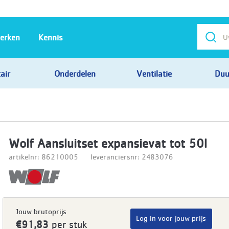
erken
Kennis
air
Onderdelen
Ventilatie
Duu
Wolf Aansluitset expansievat tot 50l
artikelnr: 86210005
leveranciersnr: 2483076
Jouw brutoprijs
Log in voor jouw prijs
€91,83
per stuk