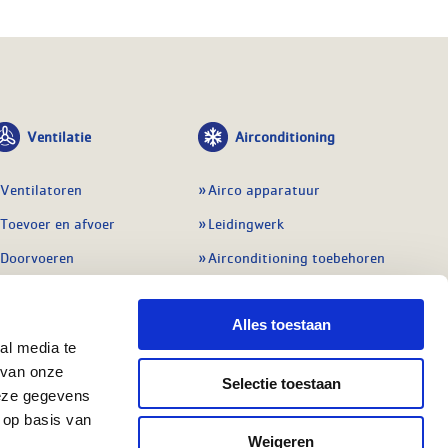
Ventilatie
Airconditioning
Ventilatoren
Airco apparatuur
Toevoer en afvoer
Leidingwerk
Doorvoeren
Airconditioning toebehoren
Balansventilatie WTW
Gereedschap en
meetapparatuur
Alles toestaan
Service & onderhoud
Service en onderhoud
al media te
Regelingen
 van onze
Regelapparatuur
Selectie toestaan
Alle ventilatie
deze gegevens
Alle koeling
 op basis van
Weigeren