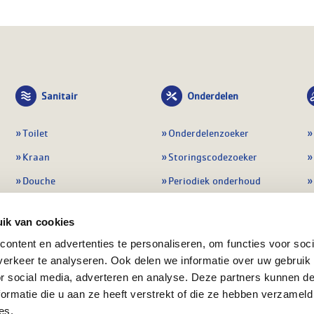
Sanitair
Onderdelen
Toilet
Onderdelenzoeker
Kraan
Storingscodezoeker
Douche
Periodiek onderhoud
Wastafel
Pompen
ik van cookies
Badmeubel
Regelapparatuur
ontent en advertenties te personaliseren, om functies voor soci
Afvoeren
Preventie & detectie
erkeer te analyseren. Ook delen we informatie over uw gebruik
Alle sanitair
Alle onderdelen
or social media, adverteren en analyse. Deze partners kunnen 
ormatie die u aan ze heeft verstrekt of die ze hebben verzameld
es.