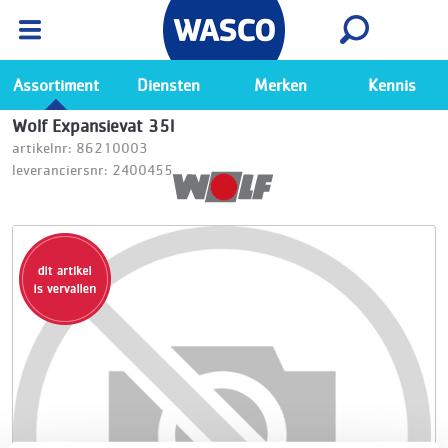
Wasco App
Bekijk
Ga naar de Wasco app
Assortiment
Diensten
Merken
Kennis
Wolf Expansievat 35l
artikelnr: 86210003
leveranciersnr: 2400455