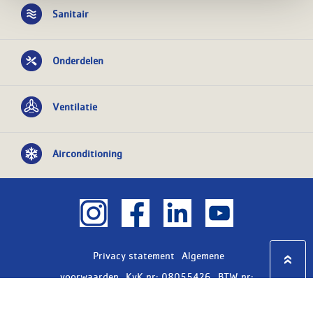
Sanitair
Onderdelen
Ventilatie
Airconditioning
Privacy statement
Algemene
voorwaarden
KvK nr: 08055426
BTW nr:
NL801603729B01
Copyright Ⓒ 2026