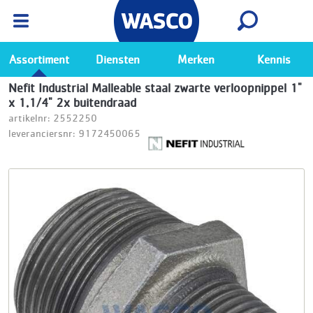
Wasco App
Bekijk
Ga naar de Wasco app
Assortiment
Diensten
Merken
Kennis
Nefit Industrial Malleable staal zwarte verloopnippel 1"
x 1.1/4" 2x buitendraad
artikelnr: 2552250
leveranciersnr: 9172450065