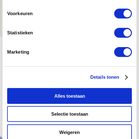
€13,97
per stuk
Voorkeuren
Log in voor jouw prijs
Statistieken
Marketing
Kenmerken
Merk
Nefit Industrial
Leverancierscode
9172450065
Details tonen
EAN-Code
8712219207713
Product soort
Draadbus
Alles toestaan
Serie
nr.245
Materiaal
Staal
Kleur
Zwart
Selectie toestaan
Aansluiting
2x buitendraad
Aansluitmaat
1" x 1.1/4"
Weigeren
Bekijk alle Nefit Industrial producten