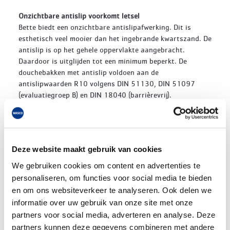
Onzichtbare antislip voorkomt letsel
Bette biedt een onzichtbare antislipafwerking. Dit is
esthetisch veel mooier dan het ingebrande kwartszand. De
antislip is op het gehele oppervlakte aangebracht.
Daardoor is uitglijden tot een minimum beperkt. De
douchebakken met antislip voldoen aan de
antislipwaarden R10 volgens DIN 51130, DIN 51097
(evaluatiegroep B) en DIN 18040 (barrièrevrij).
Geluid slechts 17 dB(A)
Om het geluidsniveau te verlagen heeft Bette een minimum
support voor douchevloeren ontwikkeld. Deze is gemaakt
Deze website maakt gebruik van cookies
van polystyreen en verlaagt het geluidsniveau tot slechts
17 dB(A). Hiermee wordt ruimschoots voldaan aan de
We gebruiken cookies om content en advertenties te
norm van 24 dB(A) volgens DIN 4109 VDI4100. Zo hoeven
personaliseren, om functies voor social media te bieden
mensen zich niet storen aan het douchegedrag van andere
en om ons websiteverkeer te analyseren. Ook delen we
bewoners.
informatie over uw gebruik van onze site met onze
partners voor social media, adverteren en analyse. Deze
Levertijden
partners kunnen deze gegevens combineren met andere