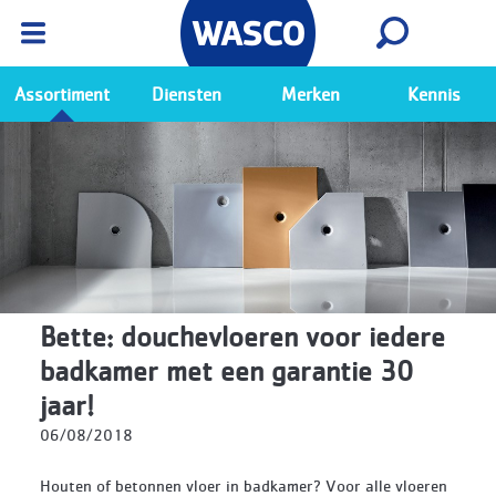
Wasco App
Bekijk
Ga naar de Wasco app
Assortiment
Diensten
Merken
Kennis
Bette: douchevloeren voor iedere
badkamer met een garantie 30
jaar!
06/08/2018
Houten of betonnen vloer in badkamer? Voor alle vloeren