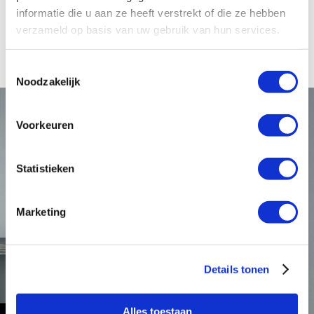
Het Bette assortiment is gedeeltelijk op voorraad en
informatie die u aan ze heeft verstrekt of die ze hebben
volledig gecodeerd op Wasco.nl te vinden. Artikelen die
verzameld op basis van uw gebruik van hun services.
niet standaard op voorraad zijn, zijn snel leverbaar.
Toestemmingsselectie
Noodzakelijk
Voorkeuren
Statistieken
Marketing
Details tonen
Alles toestaan