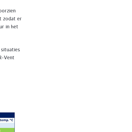
oorzien
t zodat er
r in het
situaties
 R-Vent