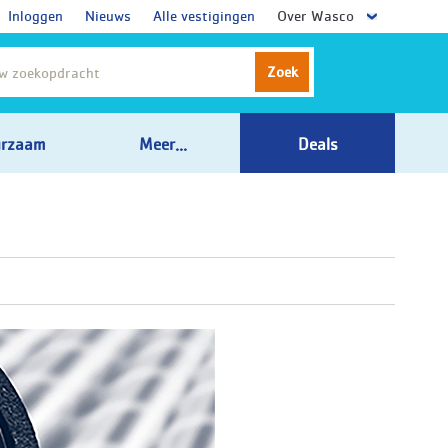
Inloggen
Nieuws
Alle vestigingen
Over Wasco
Zoek
rzaam
Meer...
Deals