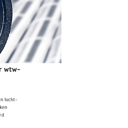
or wtw-
n lucht-
kken
rd