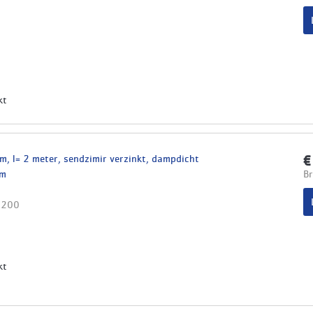
kt
, l= 2 meter, sendzimir verzinkt, dampdicht
€
mm
Br
5200
kt