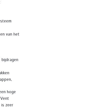
t
ysteem
en van het
 bijdragen
ukken
happen.
 een hoge
-Vent
 is zeer