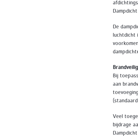
afdichting
Dampdicht
De dampdic
luchtdicht
voorkomen 
dampdichte
Brandveili
Bij toepas
aan brandv
toevoeging
(standaard
Veel toege
bijdrage a
Dampdicht 