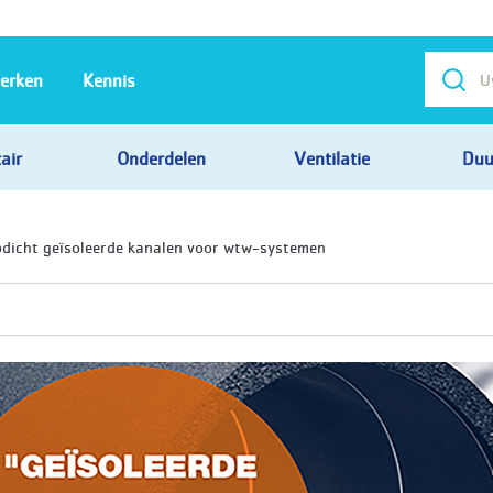
erken
Kennis
air
Onderdelen
Ventilatie
Duu
pdicht geïsoleerde kanalen voor wtw-systemen