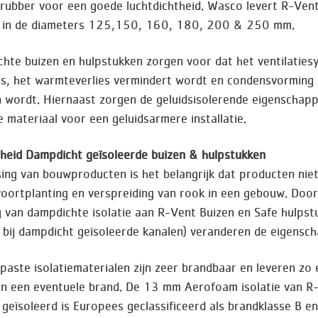
srubber voor een goede luchtdichtheid. Wasco levert R-Ven
 in de diameters 125,150, 160, 180, 200 & 250 mm.
hte buizen en hulpstukken zorgen voor dat het ventilaties
 is, het warmteverlies vermindert wordt en condensvorming
wordt. Hiernaast zorgen de geluidsisolerende eigenschapp
 materiaal voor een geluidsarmere installatie.
gheid Dampdicht geïsoleerde buizen & hulpstukken
sing van bouwproducten is het belangrijk dat producten niet
oortplanting en verspreiding van rook in een gebouw. Door
 van dampdichte isolatie aan R-Vent Buizen en Safe hulpst
 bij dampdicht geïsoleerde kanalen) veranderen de eigensc
paste isolatiematerialen zijn zeer brandbaar en leveren zo
an een eventuele brand. De 13 mm Aerofoam isolatie van R
geïsoleerd is Europees geclassificeerd als brandklasse B en