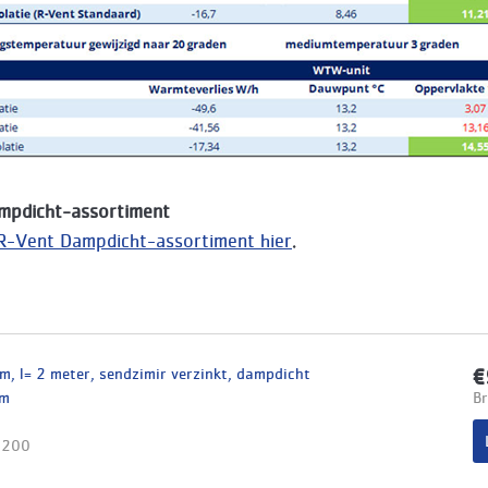
mpdicht-assortiment
 R-Vent Dampdicht-assortiment hier
.
, l= 2 meter, sendzimir verzinkt, dampdicht
€
mm
Br
5200