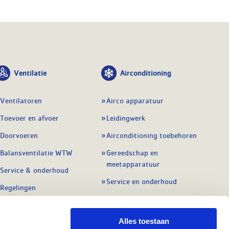
Ventilatie
Airconditioning
Ventilatoren
Airco apparatuur
Toevoer en afvoer
Leidingwerk
Doorvoeren
Airconditioning toebehoren
Balansventilatie WTW
Gereedschap en
meetapparatuur
Service & onderhoud
Service en onderhoud
Regelingen
Regelapparatuur
Alle ventilatie
Alle koeling
Alles toestaan