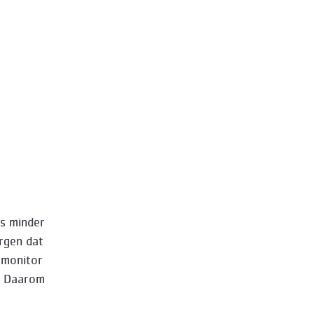
ds minder
orgen dat
e-monitor
n. Daarom