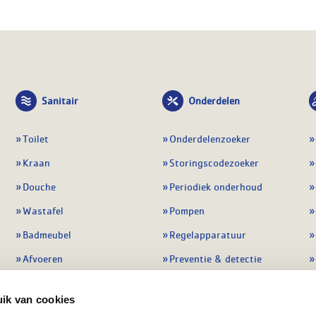
Sanitair
Onderdelen
Toilet
Onderdelenzoeker
Kraan
Storingscodezoeker
Douche
Periodiek onderhoud
Wastafel
Pompen
Badmeubel
Regelapparatuur
Afvoeren
Preventie & detectie
Alle sanitair
Alle onderdelen
ik van cookies