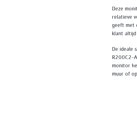
Deze monit
relatieve 
geeft met 
klant altij
De ideale 
R200C2-A 
monitor he
muur of op