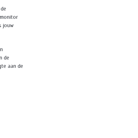
 de
 monitor
s jouw
en
n de
gte aan de