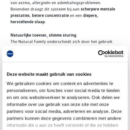
van astma, allergieën en ademhalingsproblemen.
Bovendien draagt dit systeem bij aan
scherpere mentale
prestaties
,
betere concentratie
en een
diepere,
herstellende slaap
.
Natuurlijke toevoer, slimme sturing
The Natural Family onderscheidt zich door het gebruik
van
natuurlijke toevoer van verse lucht
via slimme
toevoerroosters in muren of ramen. Deze verse lucht
stroomt naar binnen in droge ruimtes zoals de
woonkamer of slaapkamer, waarna het mechanisch wordt
afgevoerd in vochtige ruimtes. Dit resulteert in een
Deze website maakt gebruik van cookies
gezond en aangenaam binnenklimaat.
We gebruiken cookies om content en advertenties te
personaliseren, om functies voor social media te bieden
Dankzij
slimme zonale sturing
, op basis van vocht- en
en om ons websiteverkeer te analyseren. Ook delen we
CO
-metingen, wordt alleen geventileerd waar het nodig
2
informatie over uw gebruik van onze site met onze
is. Deze
vraaggestuurde
benadering leidt tot een stillere
partners voor social media, adverteren en analyse. Deze
werking en een
energiebesparing tot 40%
in vergelijking
partners kunnen deze gegevens combineren met andere
met traditionele systemen.
informatie die u aan ze heeft verstrekt of die ze hebben