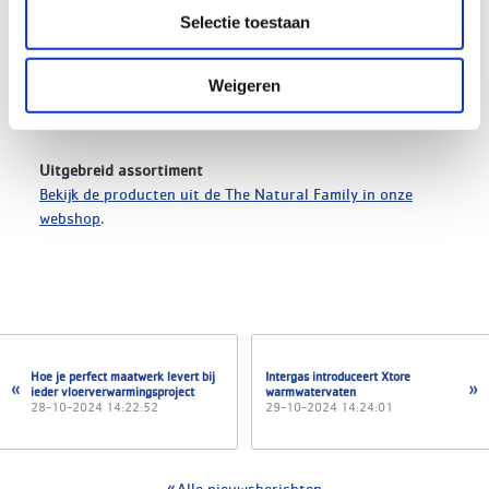
Selectie toestaan
Of het nu gaat om natuurlijke of mechanische ventilatie,
DUCO heeft de expertise en het aanbod om aan elke
ventilatiebehoefte te voldoen. Met deze veelzijdigheid
Weigeren
onderstrepen we onze positie als
toonaangevende
totaalaanbieder
in de ventilatiesector.
Uitgebreid assortiment
Bekijk de producten uit de The Natural Family in onze
webshop
.
Hoe je perfect maatwerk levert bij
Intergas introduceert Xtore
ieder vloerverwarmingsproject
warmwatervaten
28-10-2024 14:22:52
29-10-2024 14:24:01
Alle nieuwsberichten