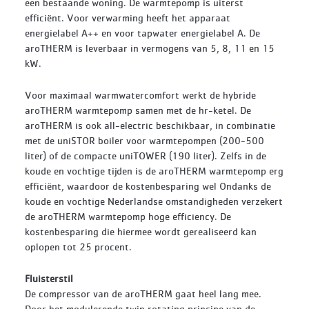
een bestaande woning. De warmtepomp is uiterst
efficiënt. Voor verwarming heeft het apparaat
energielabel A++ en voor tapwater energielabel A. De
aroTHERM is leverbaar in vermogens van 5, 8, 11 en 15
kW.
Voor maximaal warmwatercomfort werkt de hybride
aroTHERM warmtepomp samen met de hr-ketel. De
aroTHERM is ook all-electric beschikbaar, in combinatie
met de uniSTOR boiler voor warmtepompen (200-500
liter) of de compacte uniTOWER (190 liter). Zelfs in de
koude en vochtige tijden is de aroTHERM warmtepomp erg
efficiënt, waardoor de kostenbesparing wel Ondanks de
koude en vochtige Nederlandse omstandigheden verzekert
de aroTHERM warmtepomp hoge efficiency. De
kostenbesparing die hiermee wordt gerealiseerd kan
oplopen tot 25 procent.
Fluisterstil
De compressor van de aroTHERM gaat heel lang mee.
Door het modulerende twin rotating principe van de