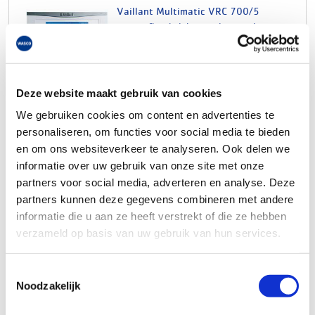
Vaillant Multimatic VRC 700/5
weersafhankelijke regelaar incl.
buitenvoeler
artikelnr: 0151110
leveranciersnr: 0020171315
Deze website maakt gebruik van cookies
Product soort: Kamerthermostaat
Serie: Multimatic
We gebruiken cookies om content en advertenties te
Type: VRC 700/1
personaliseren, om functies voor social media te bieden
en om ons websiteverkeer te analyseren. Ook delen we
€285,00
Log in voor jouw prijs
informatie over uw gebruik van onze site met onze
Bruto per stuk
partners voor social media, adverteren en analyse. Deze
partners kunnen deze gegevens combineren met andere
informatie die u aan ze heeft verstrekt of die ze hebben
Vaillant VR32/3 modulerende
verzameld op basis van uw gebruik van hun services.
buskoppelaar
artikelnr: 0151094
Toestemmingsselectie
leveranciersnr: 0020139895
Noodzakelijk
Product soort: Buskoppelaar