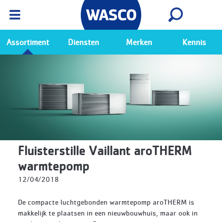
Wasco App
Bekijk
Ga naar de Wasco app
Assortiment
Diensten
Merken
Kennis
Fluisterstille Vaillant aroTHERM
warmtepomp
12/04/2018
De compacte luchtgebonden warmtepomp aroTHERM is
makkelijk te plaatsen in een nieuwbouwhuis, maar ook in