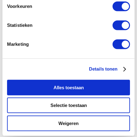
Serie: Ebus
Voorkeuren
Type: VR 32/3
Model: Modulerend
Statistieken
€100,00
Log in voor jouw prijs
Bruto per stuk
Marketing
Vaillant 2x koppeling 1" Ø22 mm
artikelnr: 1120227
Details tonen
leveranciersnr: 0020212635
Alles toestaan
Product soort: Aansluitset
Serie: aroTHERM
Selectie toestaan
€12,01
Log in voor jouw prijs
Bruto per stuk
Weigeren