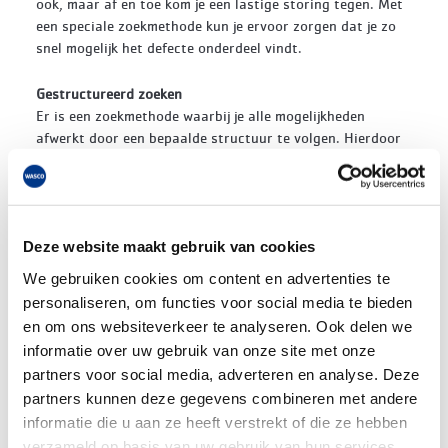
ook, maar af en toe kom je een lastige storing tegen. Met
een speciale zoekmethode kun je ervoor zorgen dat je zo
snel mogelijk het defecte onderdeel vindt.
Gestructureerd zoeken
Er is een zoekmethode waarbij je alle mogelijkheden
afwerkt door een bepaalde structuur te volgen. Hierdoor
zie je niets over het hoofd en werk je efficiënter. Zo
bespaar je dus tijd en kosten.
Je kijkt dan naar de taken van het toestel en welke
Deze website maakt gebruik van cookies
kenmerken je waarneemt. De noodzakelijke
randvoorwaarden voor het functioneren van het toestel
We gebruiken cookies om content en advertenties te
zijn leidend en aan de hand hiervan ontdek je welk
personaliseren, om functies voor social media te bieden
onderdeel defect is.
en om ons websiteverkeer te analyseren. Ook delen we
informatie over uw gebruik van onze site met onze
Snel herkennen en oplossen
partners voor social media, adverteren en analyse. Deze
Met deze methode maakt het niet uit of je een toestel wel
partners kunnen deze gegevens combineren met andere
of niet goed kent. Je kunt het probleem snel herkennen en
informatie die u aan ze heeft verstrekt of die ze hebben
oplossen. Deze methode is door de opleiders van
verzameld op basis van uw gebruik van hun services.