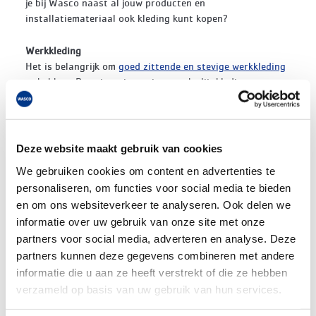
je bij Wasco naast al jouw producten en
installatiemateriaal ook kleding kunt kopen?
Werkkleding
Het is belangrijk om
goed zittende en stevige werkkleding
te hebben. Door jouw intensieve werk slijt kleding nu
eenmaal snel en afhankelijk van de werkzaamheden breng
je veel tijd in 1 houding door. Voor potloden, sleutels en
klein gereedschap is het handig om een broek met genoeg
zakken te hebben. Daarnaast is het fijn om kleding te
Deze website maakt gebruik van cookies
hebben die past bij het soort werk dat je doet. Werk je veel
We gebruiken cookies om content en advertenties te
buiten? Dan wil je wellicht graag wat dikkere kleding
personaliseren, om functies voor social media te bieden
terwijl je juist luchtige kleding wilt dragen als je veel
en om ons websiteverkeer te analyseren. Ook delen we
werkzaamheden binnen verricht. Als klap op de vuurpijl is
het belangrijk dat je kleding representatief is en dus een
informatie over uw gebruik van onze site met onze
goede indruk achterlaat bij je klanten.
partners voor social media, adverteren en analyse. Deze
partners kunnen deze gegevens combineren met andere
Gereedschap
informatie die u aan ze heeft verstrekt of die ze hebben
Herken jij het volgende probleem? Je komt bij jouw klus
verzameld op basis van uw gebruik van hun services.
aan, maar er ontbreekt gereedschap of je hebt niet het
juiste gereedschap bij je? Installeren zonder het goede