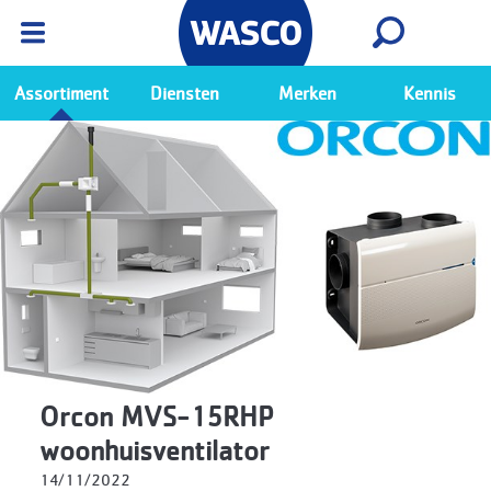
Wasco App
Bekijk
Ga naar de Wasco app
Assortiment
Diensten
Merken
Kennis
Orcon MVS-15RHP
woonhuisventilator
14/11/2022