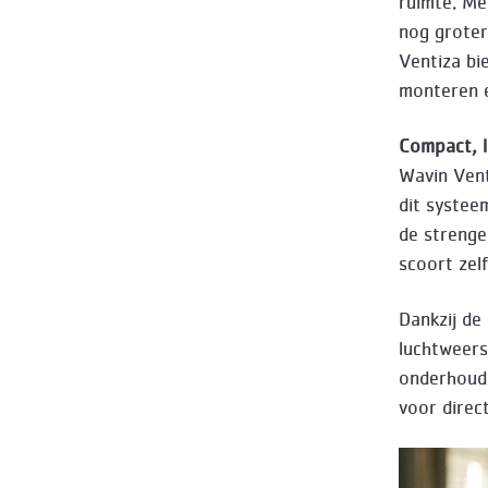
ruimte. Met
nog groter
Ventiza bie
monteren en
Compact, l
Wavin Vent
dit systee
de streng
scoort zel
Dankzij de
luchtweers
onderhoud.
voor direc