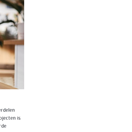
erdelen
ojecten is
rde