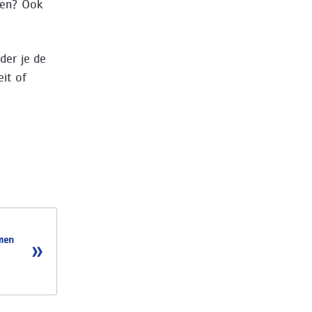
nten? Ook
der je de
eit of
emen