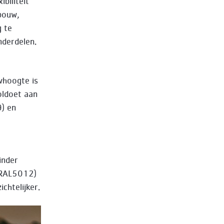
biliteit
ebouw,
g te
nderdelen.
whoogte is
oldoet aan
) en
inder
 (RAL5012)
chtelijker.