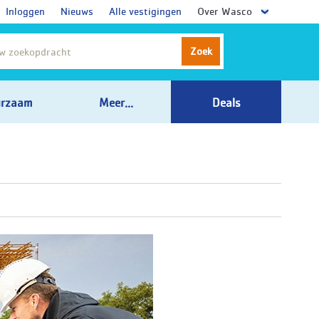
Inloggen
Nieuws
Alle vestigingen
Over Wasco
Zoek
rzaam
Meer...
Deals