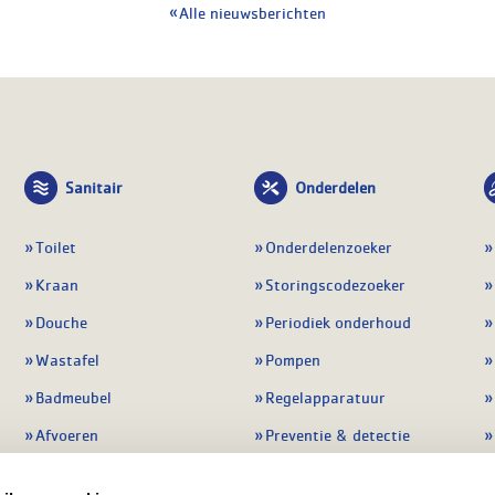
Alle nieuwsberichten
Sanitair
Onderdelen
Toilet
Onderdelenzoeker
Kraan
Storingscodezoeker
Douche
Periodiek onderhoud
Wastafel
Pompen
Badmeubel
Regelapparatuur
Afvoeren
Preventie & detectie
Alle sanitair
Alle onderdelen