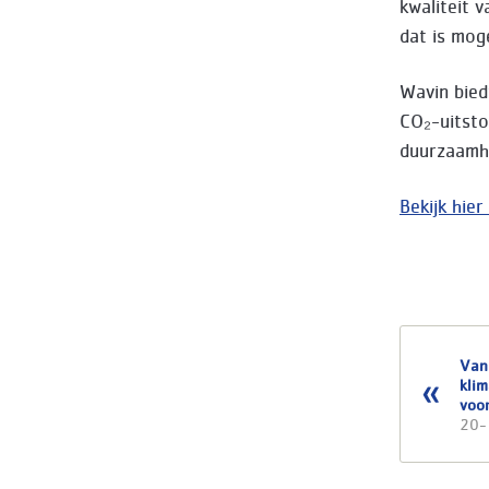
kwaliteit 
dat is moge
Wavin bied
CO₂-uitsto
duurzaamhe
Bekijk hie
Van
klim
voor
20-