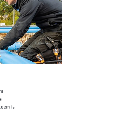
im
e
teem is