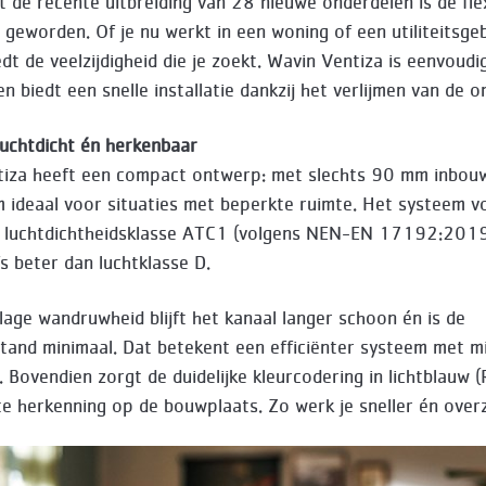
 de recente uitbreiding van 28 nieuwe onderdelen is de flexi
 geworden. Of je nu werkt in een woning of een utiliteitsg
dt de veelzijdigheid die je zoekt. Wavin Ventiza is eenvoudi
 biedt een snelle installatie dankzij het verlijmen van de o
uchtdicht én herkenbaar
iza heeft een compact ontwerp: met slechts 90 mm inbou
m ideaal voor situaties met beperkte ruimte. Het systeem v
e luchtdichtheidsklasse ATC1 (volgens NEN-EN 17192:2019
fs beter dan luchtklasse D.
 lage wandruwheid blijft het kanaal langer schoon én is de
tand minimaal. Dat betekent een efficiënter systeem met m
 Bovendien zorgt de duidelijke kleurcodering in lichtblauw
te herkenning op de bouwplaats. Zo werk je sneller én overzi