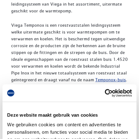
leidingsysteem van Viega in het assortiment, uitermate
geschikt voor de warmtepomp.
Viega Temponox is een roestvaststalen leidingsysteem
welke uitermate geschikt is voor warmtepompen om te
verwarmen en koelen. Het is beschermd tegen uitwendige
corrosie en de producten zijn de herkennen aan de bruine
stippen op de fittingen en de strepen op de buis. Door de
ideale eigenschappen van de roestvast stalen buis 1.4520
voor verwarmen en koelen wordt de bekende Industrial
Pipe Inox in het nieuwe totaalsysteem van roestvast staal
geïntegreerd en draagt vanaf nu de naam
Temponox-buis
.
"Corrosiebestendige kwaliteit, efficiëntie en betrouwbare
perstechnologie. Deze eigenschappen zorgen ervoor dat
het nieuwe roestvaststalen systeem Temponox een
uitermate efficiënte oplossing is voor gesloten
Deze website maakt gebruik van cookies
verwarmings- en koelinstallaties."
We gebruiken cookies om content en advertenties te
personaliseren, om functies voor social media te bieden
Dampdicht isoleren is verledentijd. Geen corrosiegevaar