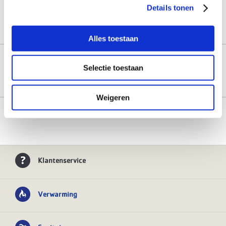
Details tonen
Alles toestaan
Nieuw: Bosch Compress 5800i AW
Daikin Multi+ alles-in-één
Selectie toestaan
monoblok warmtepomp op propaan
aircosysteem
15-08-2023 08:29:02
16-05-2025 08:13:55
Weigeren
Alle nieuwsberichten
Klantenservice
Verwarming