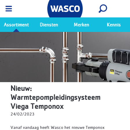
Wasco App
Bekijk
Ga naar de Wasco app
Assortiment
Diensten
Merken
Kennis
Nieuw:
Warmtepompleidingsysteem
Viega Temponox
24/02/2023
Vanaf vandaag heeft Wasco het nieuwe Temponox