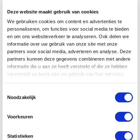
Debiet tot 450 m³/u:
met een brede debietrange kunnen
BUVA EcoStream WTW-units worden toegepast in veruit
Deze website maakt gebruik van cookies
een meerderheid van de Nederlandse woningen.
We gebruiken cookies om content en advertenties te
personaliseren, om functies voor social media te bieden
en om ons websiteverkeer te analyseren. Ook delen we
informatie over uw gebruik van onze site met onze
partners voor social media, adverteren en analyse. Deze
artikelnr:
leveranciersnr:
partners kunnen deze gegevens combineren met andere
informatie die u aan ze heeft verstrekt of die ze hebben
verzameld op basis van uw gebruik van hun services.
€0,00
Toestemmingsselectie
Log in voor jouw prijs
Bruto per
Noodzakelijk
Voorkeuren
Statistieken