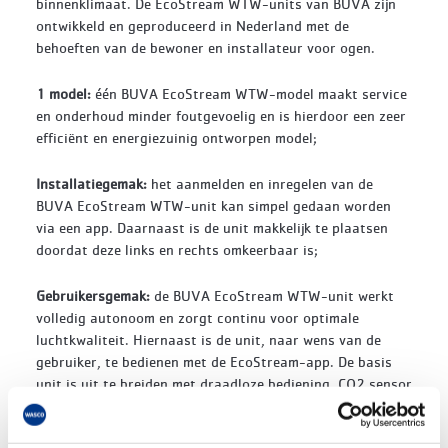
binnenklimaat. De EcoStream WTW-units van BUVA zijn
ontwikkeld en geproduceerd in Nederland met de
behoeften van de bewoner en installateur voor ogen.
1 model:
één BUVA EcoStream WTW-model maakt service
en onderhoud minder foutgevoelig en is hierdoor een zeer
efficiënt en energiezuinig ontworpen model;
Installatiegemak:
het aanmelden en inregelen van de
BUVA EcoStream WTW-unit kan simpel gedaan worden
via een app. Daarnaast is de unit makkelijk te plaatsen
doordat deze links en rechts omkeerbaar is;
Gebruikersgemak:
de BUVA EcoStream WTW-unit werkt
volledig autonoom en zorgt continu voor optimale
luchtkwaliteit. Hiernaast is de unit, naar wens van de
gebruiker, te bedienen met de EcoStream-app. De basis
unit is uit te breiden met draadloze bediening, CO2 sensor
en een zoneringssysteem; en