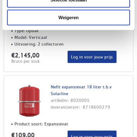
leveranciersnr: 7736700444
Product soort: Zonnecollectorset
Weigeren
Serie: SolarLine
Type: Opdak
Model: Verticaal
Uitvoering: 2 collectoren
€2.145,00
Log in voor jouw prijs
Bruto per stuk
Nefit expansievat 18 liter t.b.v
Solarline
artikelnr: 8020005
leveranciersnr: 8718600279
Product soort: Expansievat
€109,00
Log in voor jouw prijs