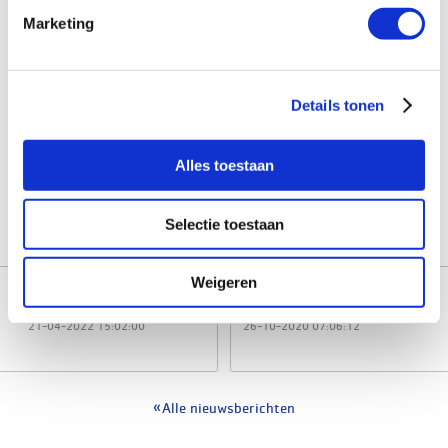
Marketing
Gerelateerde artikelen
Nefit Bosch: de complete oplossing voor elke cv-installatie
Details tonen
GROHE: jouw betrouwbare partner op de werkvloer
Verwarmen en koelen met een lucht-luchtwarmtepomp
Alles toestaan
Slim sanitair voor in de badkamer
All-electric voorkomt 2 keer investeren
Selectie toestaan
Weigeren
GROHE ON TOUR
Hansgrohe kiest voor kleur
21-04-2022 15:02:00
26-10-2020 07:06:12
Alle nieuwsberichten