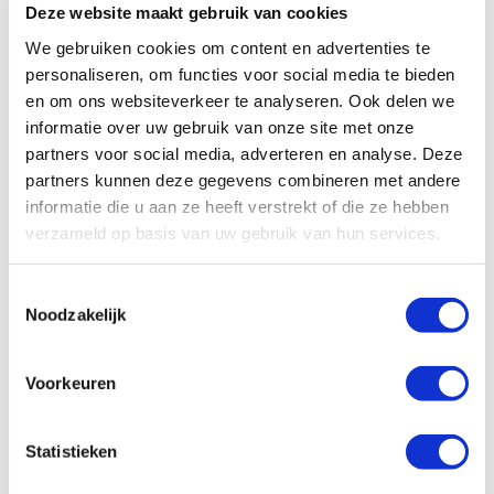
of ander bewijs van aankoop waarop duidelijk het
Deze website maakt gebruik van cookies
artikelnummer en/of de productomschrijving staat,
We gebruiken cookies om content en advertenties te
gedurende de actieperiode 19 september 2022 t/m 6
personaliseren, om functies voor social media te bieden
november 2022.
4. De registratie moet uiterlijk 14 november 2022 gedaan
en om ons websiteverkeer te analyseren. Ook delen we
zijn.
informatie over uw gebruik van onze site met onze
5. Jouw klant ontvangt een bevestigingsmail van zijn
partners voor social media, adverteren en analyse. Deze
registratie.
partners kunnen deze gegevens combineren met andere
informatie die u aan ze heeft verstrekt of die ze hebben
Na de bevestigingsmail, ontvangt hij binnen 14 dagen een
verzameld op basis van uw gebruik van hun services.
update over de registratie. Wanneer de registratie
akkoord is ontvangt de klant hierover een email.
Toestemmingsselectie
Noodzakelijk
Klik hier
voor hansgrohe EcoSmart artikelen die meedoen!
Voorkeuren
Tags
Consument
Statistieken