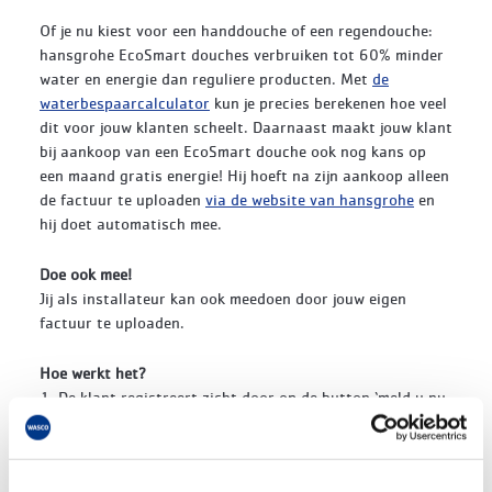
Of je nu kiest voor een handdouche of een regendouche:
hansgrohe EcoSmart douches verbruiken tot 60% minder
water en energie dan reguliere producten. Met
de
waterbespaarcalculator
kun je precies berekenen hoe veel
dit voor jouw klanten scheelt. Daarnaast maakt jouw klant
bij aankoop van een EcoSmart douche ook nog kans op
een maand gratis energie! Hij hoeft na zijn aankoop alleen
de factuur te uploaden
via de website van hansgrohe
en
hij doet automatisch mee.
Doe ook mee!
Jij als installateur kan ook meedoen door jouw eigen
factuur te uploaden.
Hoe werkt het?
1. De klant registreert zicht door op de button ‘meld u nu
aan’ te klikken.
2. Hij vult het registratieformulier volledig in.
3. De klant scant zijn aankoopbon, aankoopovereenkomst