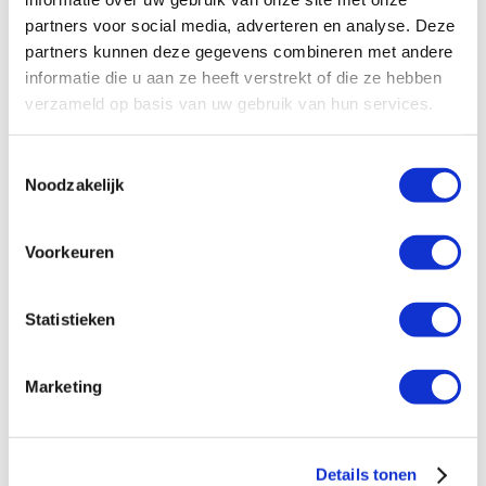
Product soort: Buffervat
partners voor social media, adverteren en analyse. Deze
Serie: V-serie
partners kunnen deze gegevens combineren met andere
Kleur: Grijs
informatie die u aan ze heeft verstrekt of die ze hebben
Hoogte: 360 mm
verzameld op basis van uw gebruik van hun services.
Aansluitmaat: 3/4"
€170,81
Toestemmingsselectie
Log in voor jouw prijs
Bruto per stuk
Noodzakelijk
Voorkeuren
Reflex V buffervat 40 liter, 10 bar,
max. 110°C, 1", grijs
artikelnr: 1270646
Statistieken
leveranciersnr: 8303400
Marketing
Product soort: Buffervat
Serie: V-serie
Kleur: Grijs
Hoogte: 562 mm
Details tonen