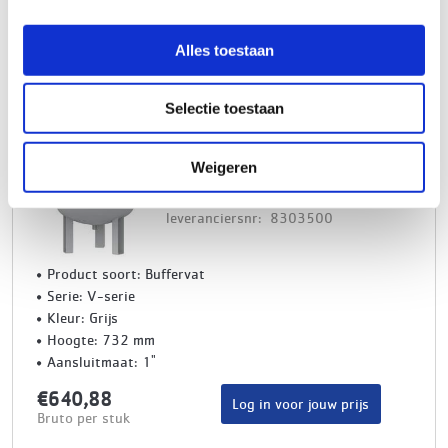
Aansluitmaat: 1"
€353,17
Alles toestaan
Log in voor jouw prijs
Bruto per stuk
Selectie toestaan
Reflex V buffervat 60 liter, 10 bar,
Weigeren
(max) 110°C, 1", grijs
artikelnr: 1270616
leveranciersnr: 8303500
Product soort: Buffervat
Serie: V-serie
Kleur: Grijs
Hoogte: 732 mm
Aansluitmaat: 1"
€640,88
Log in voor jouw prijs
Bruto per stuk