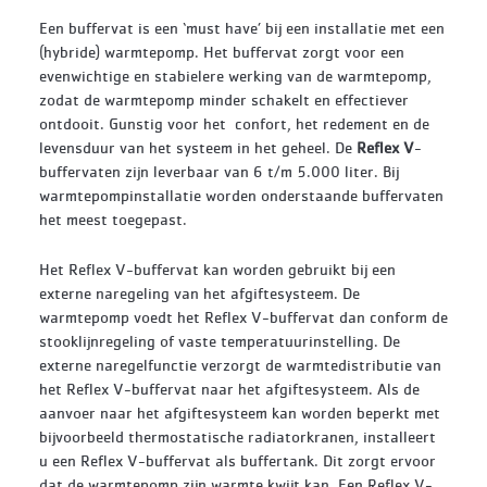
Een buffervat is een ‘must have’ bij een installatie met een
(hybride) warmtepomp. Het buffervat zorgt voor een
evenwichtige en stabielere werking van de warmtepomp,
zodat de warmtepomp minder schakelt en effectiever
ontdooit. Gunstig voor het confort, het redement en de
levensduur van het systeem in het geheel. De
Reflex V
-
buffervaten zijn leverbaar van 6 t/m 5.000 liter. Bij
warmtepompinstallatie worden onderstaande buffervaten
het meest toegepast.
Het Reflex V-buffervat kan worden gebruikt bij een
externe naregeling van het afgiftesysteem. De
warmtepomp voedt het Reflex V-buffervat dan conform de
stooklijnregeling of vaste temperatuurinstelling. De
externe naregelfunctie verzorgt de warmtedistributie van
het Reflex V-buffervat naar het afgiftesysteem. Als de
aanvoer naar het afgiftesysteem kan worden beperkt met
bijvoorbeeld thermostatische radiatorkranen, installeert
u een Reflex V-buffervat als buffertank. Dit zorgt ervoor
dat de warmtepomp zijn warmte kwijt kan. Een Reflex V-