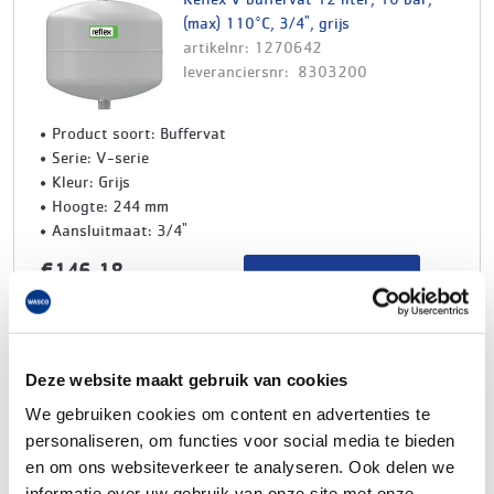
(max) 110°C, 3/4", grijs
artikelnr: 1270642
leveranciersnr: 8303200
Product soort: Buffervat
Serie: V-serie
Kleur: Grijs
Hoogte: 244 mm
Aansluitmaat: 3/4"
€146,18
Log in voor jouw prijs
Bruto per stuk
Deze website maakt gebruik van cookies
Reflex V buffervat 20 liter, 10 bar,
max. 110°C, 3/4", grijs
We gebruiken cookies om content en advertenties te
artikelnr: 1270644
personaliseren, om functies voor social media te bieden
leveranciersnr: 8303300
en om ons websiteverkeer te analyseren. Ook delen we
informatie over uw gebruik van onze site met onze