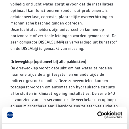
volledig ontlucht water zorgt ervoor dat de installaties
optimaal kan functioneren zonder dat problemen als
geluidsoverlast, corrosie, plaatselijke oververhitting en
mechanische beschadigingen optreden.
Deze luchtafscheiders zijn universeel en kunnen op
horizontale of verticale leidingen worden gemonteerd. De
zeer compacte DISCALSLIM® is vervaardigd uit kunststof
en de DISCAL® is gemaakt van messing.
Driewegklep (optioneel bij alle pakketten)
De driewegklep wordt gebruikt om het water te regelen
naar enerzijds de afgiftesystemen en anderzijds de
indirect gestookte boiler. Deze zoneventielen kunnen
toegepast worden om automatisch hydraulische circuits
af te sluiten in klimaatregeling installaties. De serie 643
is voorzien van een servomotor die veerbelast terugloopt
en een microschakelaar. Hierdoor zijn ze zeer veelzijdig en
zowel bruikbaar in verwarmings- als in koelinstallaties.
Dankzij een speciaal montagesysteem kan men de
servomotor snel monteren op het zoneventiel en wordt