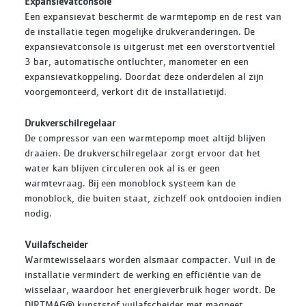
Expansievatconsole
Een expansievat beschermt de warmtepomp en de rest van
de installatie tegen mogelijke drukveranderingen. De
expansievatconsole is uitgerust met een overstortventiel
3 bar, automatische ontluchter, manometer en een
expansievatkoppeling. Doordat deze onderdelen al zijn
voorgemonteerd, verkort dit de installatietijd.
Drukverschilregelaar
De compressor van een warmtepomp moet altijd blijven
draaien. De drukverschilregelaar zorgt ervoor dat het
water kan blijven circuleren ook al is er geen
warmtevraag. Bij een monoblock systeem kan de
monoblock, die buiten staat, zichzelf ook ontdooien indien
nodig.
Vuilafscheider
Warmtewisselaars worden alsmaar compacter. Vuil in de
installatie vermindert de werking en efficiëntie van de
wisselaar, waardoor het energieverbruik hoger wordt. De
DIRTMAG® kunststof vuilafscheider met magneet