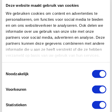
eventuele demontage vergemakkelijkt.
Deze website maakt gebruik van cookies
We gebruiken cookies om content en advertenties te
Caleffi helpt je aan
Water van Aqualiteit!
personaliseren, om functies voor social media te bieden
en om ons websiteverkeer te analyseren. Ook delen we
informatie over uw gebruik van onze site met onze
partners voor social media, adverteren en analyse. Deze
artikelnr:
partners kunnen deze gegevens combineren met andere
leveranciersnr:
informatie die u aan ze heeft verstrekt of die ze hebben
verzameld op basis van uw gebruik van hun services.
Toestemmingsselectie
€0,00
Noodzakelijk
Log in voor jouw prijs
Bruto per
Voorkeuren
artikelnr:
Statistieken
leveranciersnr: