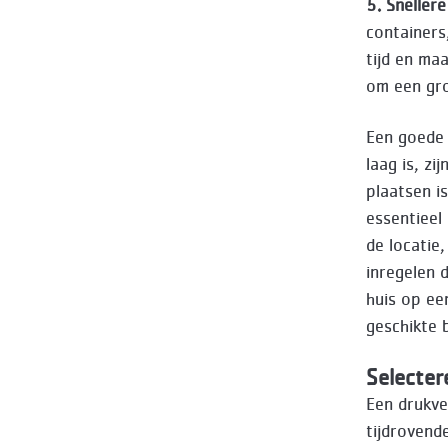
5. Snellere
containers
tijd en ma
om een gro
Een goede 
laag is, z
plaatsen is
essentieel
de locatie
inregelen 
huis op ee
geschikte b
Selecter
Een drukve
tijdrovend