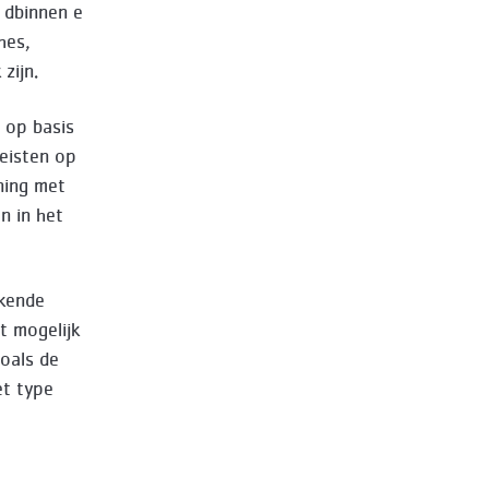
 dbinnen e
hes,
zijn.
t op basis
reisten op
ning met
n in het
ekende
t mogelijk
oals de
et type