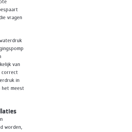
ote
bespaart
die vragen
 waterdruk
hogingspomp
n
elijk van
 correct
erdruk in
n het meest
laties
en
rd worden,