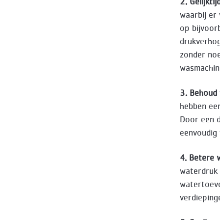
2. Gelijkt
waarbij er
op bijvoor
drukverhog
zonder noe
wasmachine
3. Behoud
hebben een
Door een d
eenvoudig 
4. Betere 
waterdruk 
watertoevo
verdieping