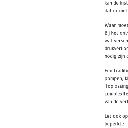
kan de inst
dat er nie
Waar moet
Bij het on
wat versch
drukverhog
nodig zijn
Een tradit
pompen, kl
1oplossing
complexitei
van de ver
Let ook op
beperkte 