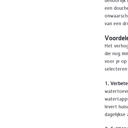
behoorlijk 
een douche
onwaarschij
van een dr
Voordel
Het verhog
die nog mi
voor je op 
selecteren
1. Verbet
watertoevo
watertappu
levert hui
dagelijkse 