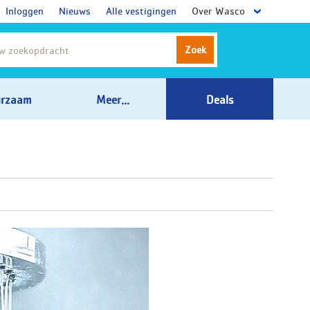
Inloggen
Nieuws
Alle vestigingen
Over Wasco
Zoek
rzaam
Meer...
Deals