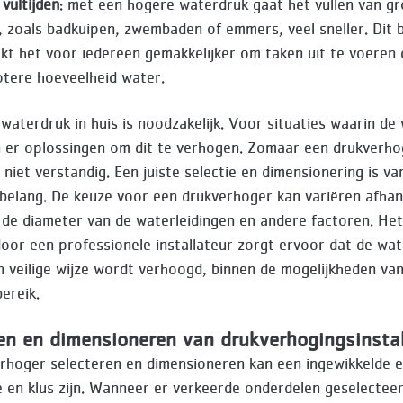
 vultijden
: met een hogere waterdruk gaat het vullen van gr
, zoals badkuipen, zwembaden of emmers, veel sneller. Dit 
akt het voor iedereen gemakkelijker om taken uit te voeren 
tere hoeveelheid water.
waterdruk in huis is noodzakelijk. Voor situaties waarin de
ijn er oplossingen om dit te verhogen. Zomaar een drukver
 niet verstandig. Een juiste selectie en dimensionering is va
 belang. De keuze voor een drukverhoger kan variëren afhank
, de diameter van de waterleidingen en andere factoren. Het
door een professionele installateur zorgt ervoor dat de wat
n veilige wijze wordt verhoogd, binnen de mogelijkheden va
ereik.
en en dimensioneren van drukverhogingsinstal
rhoger selecteren en dimensioneren kan een ingewikkelde 
e en klus zijn. Wanneer er verkeerde onderdelen geselectee