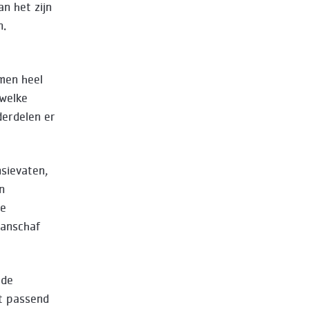
an het zijn
n.
omen heel
 welke
derdelen er
nsievaten,
n
de
aanschaf
 de
t passend