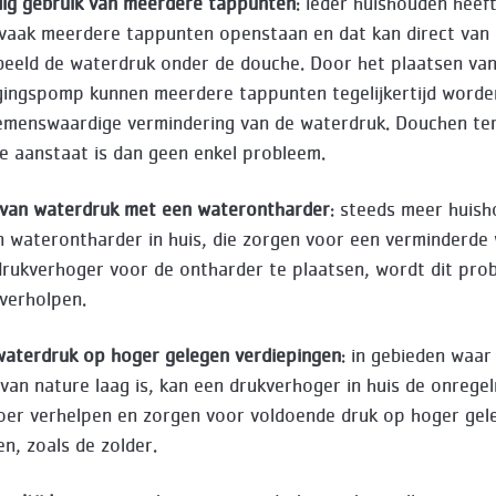
ijdig gebruik van meerdere tappunten
: ieder huishouden heef
 vaak meerdere tappunten openstaan en dat kan direct van i
beeld de waterdruk onder de douche. Door het plaatsen va
ingspomp kunnen meerdere tappunten tegelijkertijd worde
menswaardige vermindering van de waterdruk. Douchen ter
 aanstaat is dan geen enkel probleem.
 van waterdruk met een waterontharder
: steeds meer huis
 waterontharder in huis, die zorgen voor een verminderde 
rukverhoger voor de ontharder te plaatsen, wordt dit pro
verholpen.
waterdruk op hoger gelegen verdiepingen
: in gebieden waar
van nature laag is, kan een drukverhoger in huis de onrege
er verhelpen en zorgen voor voldoende druk op hoger gel
en, zoals de zolder.