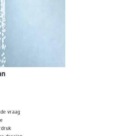
an
 de vraag
te
rdruk