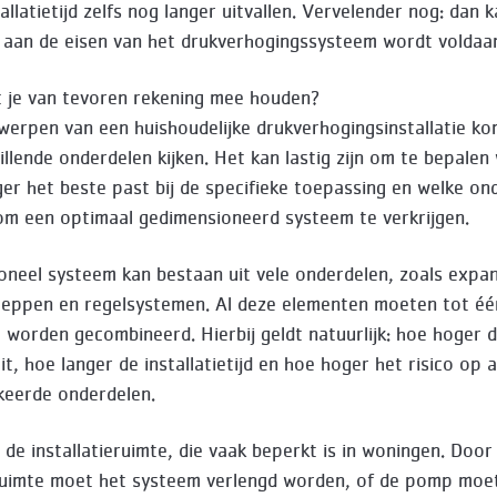
allatietijd zelfs nog langer uitvallen. Vervelender nog: dan k
t aan de eisen van het drukverhogingssysteem wordt voldaa
 je van tevoren rekening mee houden?
twerpen van een huishoudelijke drukverhogingsinstallatie k
illende onderdelen kijken. Het kan lastig zijn om te bepalen
er het beste past bij de specifieke toepassing en welke on
 om een optimaal gedimensioneerd systeem te verkrijgen.
ioneel systeem kan bestaan uit vele onderdelen, zoals expa
eppen en regelsystemen. Al deze elementen moeten tot éé
 worden gecombineerd. Hierbij geldt natuurlijk: hoe hoger 
t, hoe langer de installatietijd en hoe hoger het risico op 
keerde onderdelen.
 de installatieruimte, die vaak beperkt is in woningen. Door
ruimte moet het systeem verlengd worden, of de pomp moe