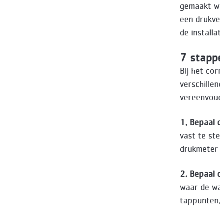
gemaakt wo
een drukve
de install
7 stappe
Bij het co
verschille
vereenvoud
1. Bepaal 
vast te st
drukmeter 
2. Bepaal 
waar de wa
tappunten