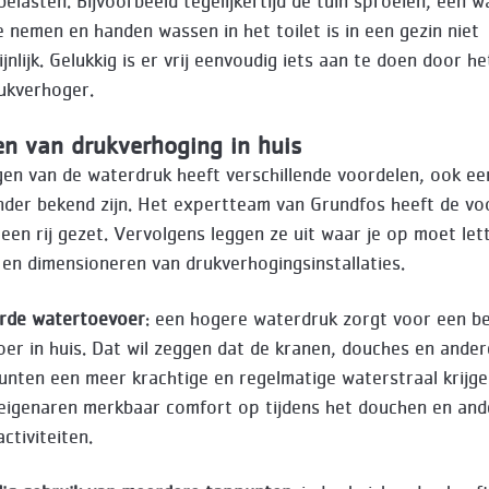
belasten. Bijvoorbeeld tegelijkertijd de tuin sproeien, een w
 nemen en handen wassen in het toilet is in een gezin niet
nlijk. Gelukkig is er vrij eenvoudig iets aan te doen door h
ukverhoger.
en van drukverhoging in huis
en van de waterdruk heeft verschillende voordelen, ook ee
nder bekend zijn. Het expertteam van Grundfos heeft de vo
een rij gezet. Vervolgens leggen ze uit waar je op moet lett
 en dimensioneren van drukverhogingsinstallaties.
erde watertoevoer
: een hogere waterdruk zorgt voor een b
er in huis. Dat wil zeggen dat de kranen, douches en ander
nten een meer krachtige en regelmatige waterstraal krijge
seigenaren merkbaar comfort op tijdens het douchen en and
activiteiten.