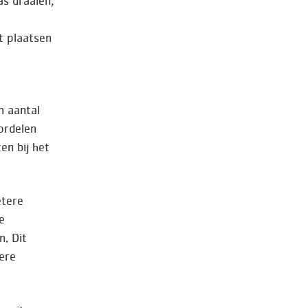
as draaien,
et plaatsen
n aantal
ordelen
en bij het
etere
e
n. Dit
ere