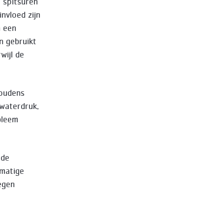
t spitsuren
nvloed zijn
n een
n gebruikt
wijl de
houdens
waterdruk.
bleem
 de
lmatige
egen