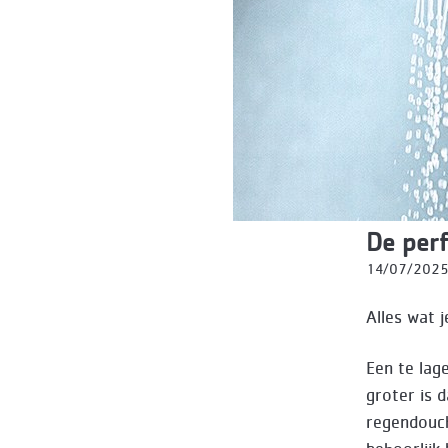
De perf
14/07/202
Alles wat 
Een te lag
groter is 
regendouch