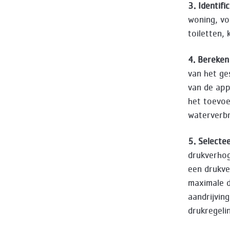
3. Identifi
woning, v
toiletten, 
4. Bereken
van het ge
van de app
het toevoe
waterverbr
5. Selecte
drukverhog
een drukve
maximale d
aandrijving
drukregeli