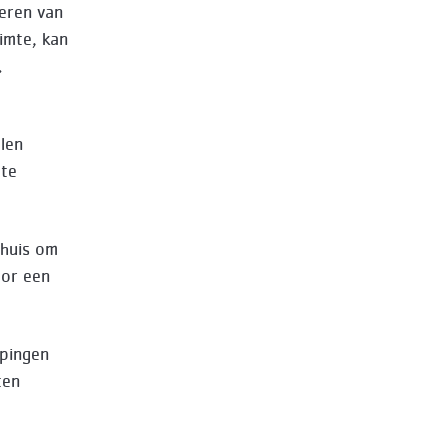
leren van
imte, kan
.
len
 te
 huis om
oor een
epingen
ten