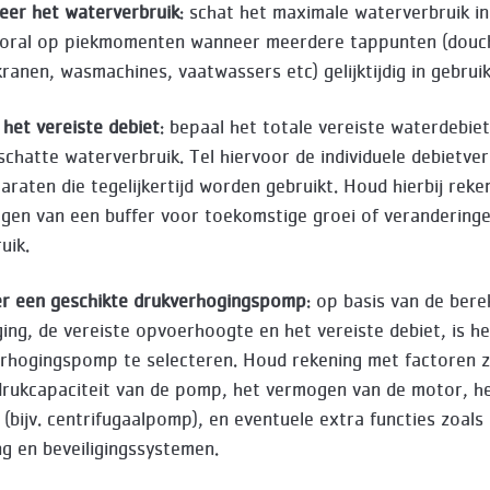
ceer het waterverbruik
: schat het maximale waterverbruik in
ooral op piekmomenten wanneer meerdere tappunten (douc
kranen, wasmachines, vaatwassers etc) gelijktijdig in gebruik 
 het vereiste debiet
: bepaal het totale vereiste waterdebie
schatte waterverbruik. Tel hiervoor de individuele debietve
araten die tegelijkertijd worden gebruikt. Houd hierbij reke
gen van een buffer voor toekomstige groei of veranderinge
uik.
er een geschikte drukverhogingspomp
: op basis van de ber
ing, de vereiste opvoerhoogte en het vereiste debiet, is he
rhogingspomp te selecteren. Houd rekening met factoren z
rukcapaciteit van de pomp, het vermogen van de motor, h
 (bijv. centrifugaalpomp), en eventuele extra functies zoals
ng en beveiligingssystemen.