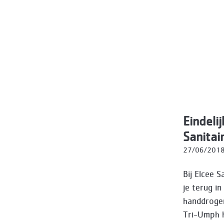
Eindeli
Sanitai
27/06/201
Bij Elcee S
je terug i
handdroger
Tri-Umph h