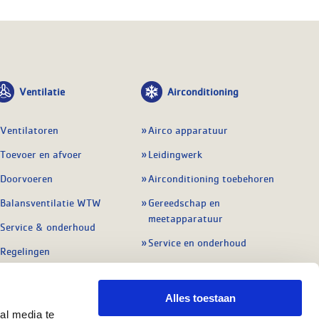
Ventilatie
Airconditioning
Ventilatoren
Airco apparatuur
Toevoer en afvoer
Leidingwerk
Doorvoeren
Airconditioning toebehoren
Balansventilatie WTW
Gereedschap en
meetapparatuur
Service & onderhoud
Service en onderhoud
Regelingen
Regelapparatuur
Alle ventilatie
Alle koeling
Alles toestaan
al media te