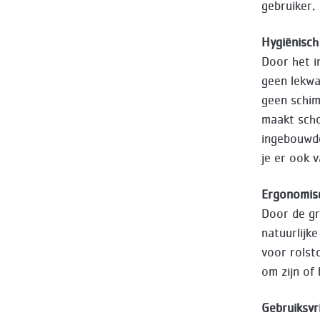
gebruiker.
Hygiënisch
Door het i
geen lekwa
geen schim
maakt scho
ingebouwde 
je er ook 
Ergonomisc
Door de gr
natuurlijke
voor rolst
om zijn of
Gebruiksvri