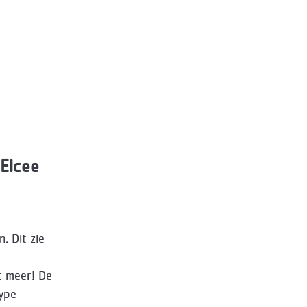
Elcee
n. Dit zie
t meer! De
type