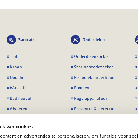
Sanitair
Onderdelen
Toilet
Onderdelenzoeker
Kraan
Storingscodezoeker
Douche
Periodiek onderhoud
Wastafel
Pompen
Badmeubel
Regelapparatuur
Afvoeren
Preventie & detectie
Alle sanitair
Alle onderdelen
ik van cookies
ontent en advertenties te personaliseren, om functies voor soci