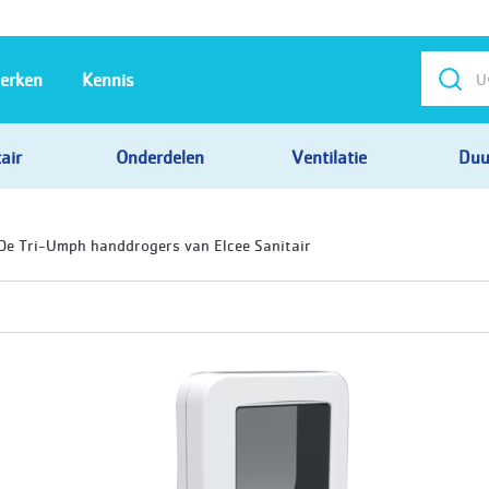
erken
Kennis
air
Onderdelen
Ventilatie
Duu
 De Tri-Umph handdrogers van Elcee Sanitair