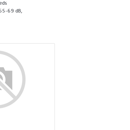
eeds
 65-69 dB,