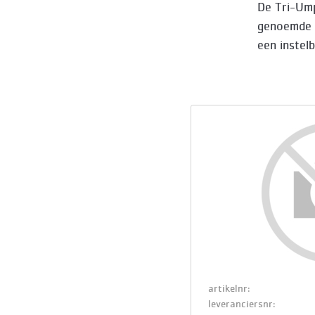
De Tri-Ump
genoemde p
een instel
artikelnr:
leveranciersnr: