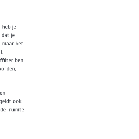
 heb je
 dat je
, maar het
et
ffilter ben
worden.
een
 geldt ook
nde ruimte