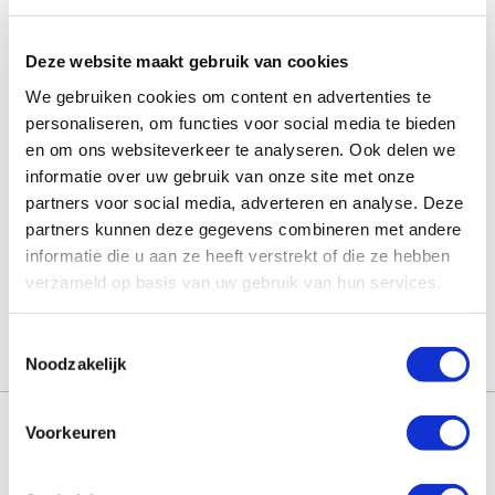
oplossingen. Alles wat jij nodig hebt om een
gezond
binnenklimaat
bij jouw klant te realiseren!
Deze website maakt gebruik van cookies
Onze deskundige collega’s adviseren je graag en voorzien
We gebruiken cookies om content en advertenties te
jou van de benodigde ventilatieproducten en onderdelen.
personaliseren, om functies voor social media te bieden
en om ons websiteverkeer te analyseren. Ook delen we
Heeft de vestiging het niet op voorraad? Dan bestel je
informatie over uw gebruik van onze site met onze
eenvoudig en snel! Jouw bestelling ligt dan de volgende
werkdag vanaf 07:00 klaar op de vestiging of wordt
partners voor social media, adverteren en analyse. Deze
geleverd op de door jouw gewenste locatie.
partners kunnen deze gegevens combineren met andere
informatie die u aan ze heeft verstrekt of die ze hebben
Onze
vestigingen
zijn geopend van 07:00 tot 17:00.
verzameld op basis van uw gebruik van hun services.
Toestemmingsselectie
Noodzakelijk
Voorkeuren
EasyAir ventilatiekanalen- en
Een lekkende kraan... Bekend
doorvoeren
probleem?
19-05-2023 07:41:00
31-01-2024 11:58:00