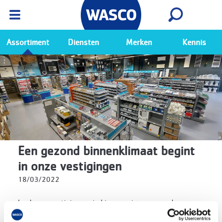
Wasco App
Bekijk
Ga naar de Wasco app
Assortiment
Diensten
Merken
Kennis
Een gezond binnenklimaat begint
in onze vestigingen
18/03/2022
In al onze vestigingen vind je een ruime voorraad aan
passend assortiment van ventilatieproducten en -