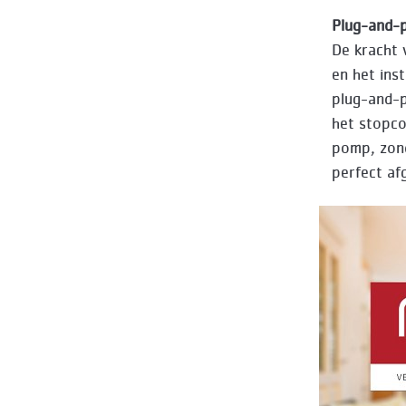
Plug-and-p
De kracht 
en het ins
plug-and-p
het stopco
pomp, zonde
perfect af