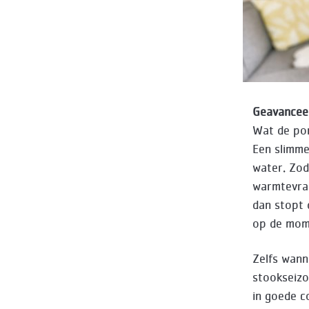
Geavancee
Wat de pom
Een slimme
water. Zod
warmtevraa
dan stopt 
op de mome
Zelfs wann
stookseizo
in goede c