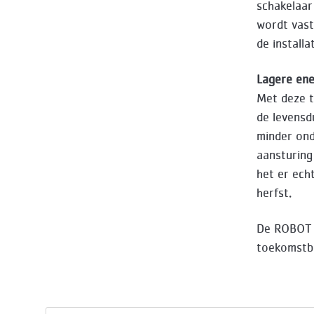
schakelaar
wordt vast
de installa
Lagere ene
Met deze t
de levensd
minder ond
aansturing
het er ech
herfst.
De ROBOT 
toekomstbe