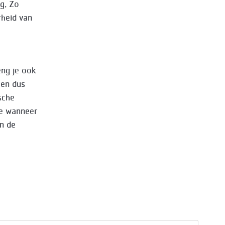
g. Zo
heid van
eng je ook
 en dus
sche
te wanneer
en de