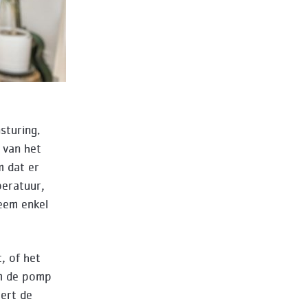
sturing.
 van het
m dat er
peratuur,
eem enkel
, of het
om de pomp
eert de