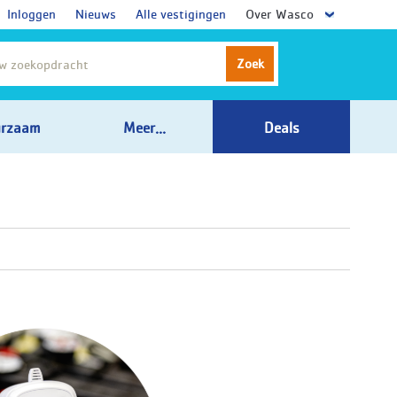
Inloggen
Nieuws
Alle vestigingen
Over Wasco
Zoek
rzaam
Meer...
Deals