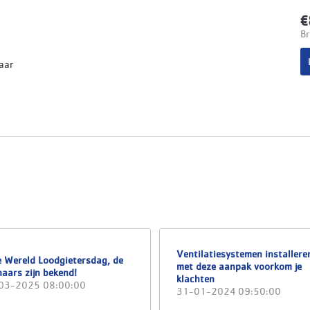
€
Br
aar
Ventilatiesystemen installere
e Wereld Loodgietersdag, de
met deze aanpak voorkom je
aars zijn bekend!
klachten
03-2025 08:00:00
31-01-2024 09:50:00