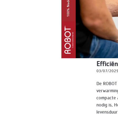
Effici
03/07/202
De ROBOT p
verwarming
compacte a
nodig is. 
levensduur 