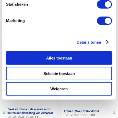
Tags
Statistieken
Assortiment
Marketing
Gerelateerde artikelen
Details tonen
Nu leverbaar: de Remeha qSense Plus thermostaat bedraad!
Remeha introduceert de Aqua Blue warmwaterbereiders en
Alles toestaan
zonneboilers
Rothenberger Spiral starterset
Selectie toestaan
Slimmer ventileren met Ubbink
Ontdek de updates voor de ValkPitched Slimline Twist dakhaak
Weigeren
Fraai en robuust: de nieuwe airco
Franke: Make It Wonderful
buitenunit omkasting van Aircocase
10-12-2018 14:38:00
09-06-2023 10:26:54