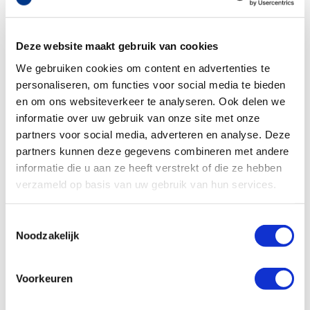
KWC Hands-in abs handendroger
Deze website maakt gebruik van cookies
DRYX600 230 V met HEPA filter,
zilver
We gebruiken cookies om content en advertenties te
artikelnr: 30403098
personaliseren, om functies voor social media te bieden
leveranciersnr: 2030069907
en om ons websiteverkeer te analyseren. Ook delen we
informatie over uw gebruik van onze site met onze
Product soort: Handendroger
partners voor social media, adverteren en analyse. Deze
Serie: Hands-in
Materiaal: Abs
partners kunnen deze gegevens combineren met andere
Kleur: Zilver
informatie die u aan ze heeft verstrekt of die ze hebben
Hoogte: 699 mm
verzameld op basis van uw gebruik van hun services.
€1.094,00
Log in voor jouw prijs
Bruto per stuk
Toestemmingsselectie
Noodzakelijk
Voorkeuren