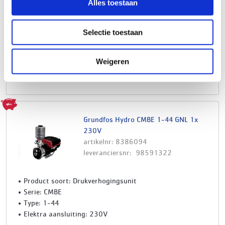
Alles toestaan
Product soort: Drukverhogingspomp
Serie: UPA
Type: 15-90N
Selectie toestaan
Materiaal: RVS
Lengte: 160 mm
Weigeren
€919,00
Log in voor jouw prijs
Bruto per stuk
Grundfos Hydro CMBE 1-44 GNL 1x
230V
artikelnr: 8386094
leveranciersnr: 98591322
Product soort: Drukverhogingsunit
Serie: CMBE
Type: 1-44
Elektra aansluiting: 230V