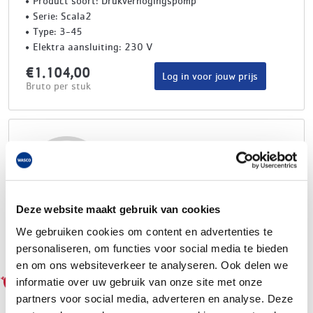
Product soort: Drukverhogingspomp
Serie: Scala2
Type: 3-45
Elektra aansluiting: 230 V
€1.104,00
Log in voor jouw prijs
Bruto per stuk
artikelnr:
leveranciersnr:
Deze website maakt gebruik van cookies
€0,00
We gebruiken cookies om content en advertenties te
Log in voor jouw prijs
Bruto per
personaliseren, om functies voor social media te bieden
en om ons websiteverkeer te analyseren. Ook delen we
informatie over uw gebruik van onze site met onze
partners voor social media, adverteren en analyse. Deze
Grundfos drukverhogingspomp UPA