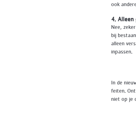
ook andere
4. Allee
Nee, zeker
bij bestaa
alleen ver
inpassen.
In de nieu
feiten. On
niet op je