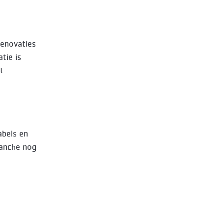
renovaties
tie is
t
abels en
ranche nog