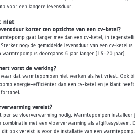
p voor een langere levensduur.
t niet
levensduur korter ten opzichte van een cv-ketel?
rmtepomp gaat langer mee dan een cv-ketel, in tegenstelli
 Sterker nog: de gemiddelde levensduur van een cv-ketel is 
n warmtepomp is doorgaans 5 jaar langer (15-20 jaar).
mert vorst de werking?
t waar dat warmtepompen niet werken als het vriest. Ook bij
omp energie-efficiënter dan een cv-ketel en je klant heeft
fortabel.
erverwarming vereist?
et per se vloerverwarming nodig. Warmtepompen installeer j
n combinatie met een vloerverwarming als afgiftesysteem. D
 dit ook vereist is voor de installatie van een warmtepomp. 