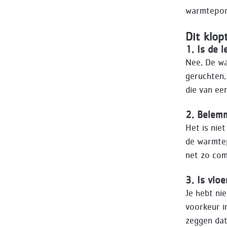
warmtepom
Dit klop
1. Is de 
Nee. De wa
geruchten.
die van ee
2. Belem
Het is nie
de warmtep
net zo com
3. Is vlo
Je hebt ni
voorkeur i
zeggen dat