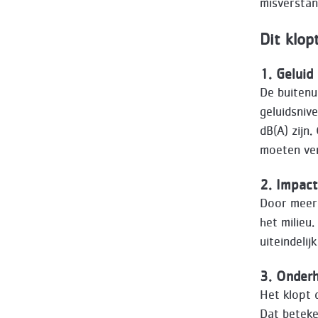
misverstan
Dit klop
1. Geluid
De buitenu
geluidsniv
dB(A) zijn
moeten ve
2. Impact
Door meer
het milieu
uiteindelij
3. Onder
Het klopt 
Dat beteke