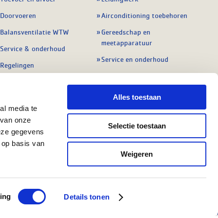
Doorvoeren
Airconditioning toebehoren
Balansventilatie WTW
Gereedschap en
meetapparatuur
Service & onderhoud
Service en onderhoud
Regelingen
Regelapparatuur
Alle ventilatie
Alle koeling
Alles toestaan
al media te
 van onze
Selectie toestaan
deze gegevens
 op basis van
Weigeren
r: NL801603729B01
Copyright Ⓒ 2026 WASCO
ing
Details tonen