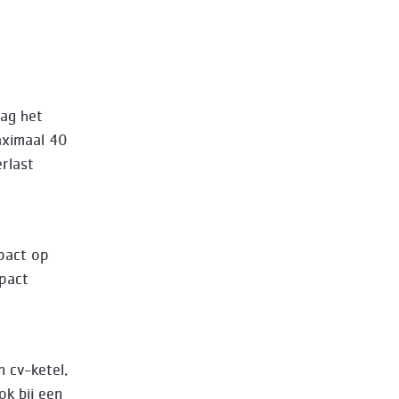
ag het
aximaal 40
erlast
pact op
mpact
 cv-ketel.
ok bij een