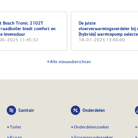
it Bosch Tronic 2102T
De juiste
raadboiler biedt comfort en
vloerverwarmingsverdeler bij 
ge levensduur
(hybride) warmtepomp selecte
06-2025 11:45:32
18-01-2024 13:00:00
Alle nieuwsberichten
Sanitair
Onderdelen
Toilet
Onderdelenzoeker
Kraan
Storingscodezoeker