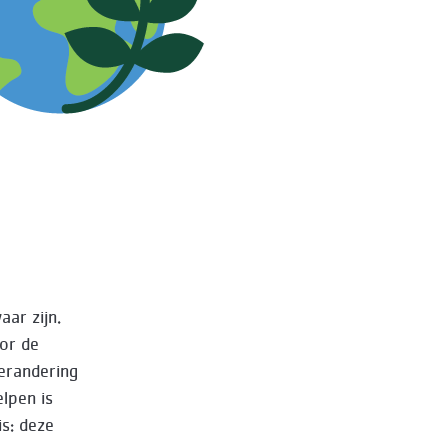
aar zijn.
or de
verandering
lpen is
is: deze