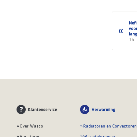
Nef
voor
lan
16-
Klantenservice
Verwarming
Over Wasco
Radiatoren en Convectoren
Vacatures
Warmtebronnen