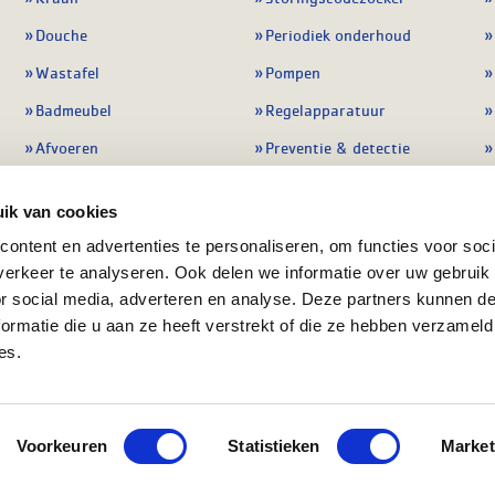
Douche
Periodiek onderhoud
Wastafel
Pompen
Badmeubel
Regelapparatuur
Afvoeren
Preventie & detectie
Alle sanitair
Alle onderdelen
ik van cookies
ontent en advertenties te personaliseren, om functies voor soci
erkeer te analyseren. Ook delen we informatie over uw gebruik
or social media, adverteren en analyse. Deze partners kunnen 
ormatie die u aan ze heeft verstrekt of die ze hebben verzameld
es.
ment
Algemene voorwaarden
KvK nr: 08055426
BTW n
Voorkeuren
Statistieken
Market