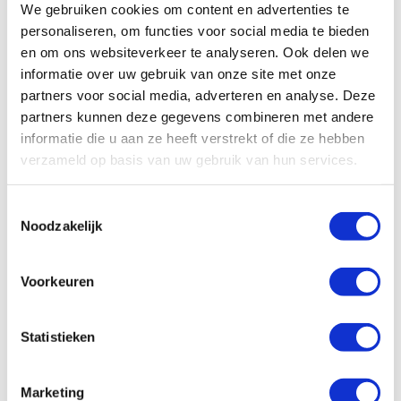
We gebruiken cookies om content en advertenties te
personaliseren, om functies voor social media te bieden
en om ons websiteverkeer te analyseren. Ook delen we
informatie over uw gebruik van onze site met onze
partners voor social media, adverteren en analyse. Deze
partners kunnen deze gegevens combineren met andere
informatie die u aan ze heeft verstrekt of die ze hebben
verzameld op basis van uw gebruik van hun services.
Zehnder WTW aansluitpakket rond
160 (WHR 930 ComfoAir E300
Toestemmingsselectie
ComfoAir Q350)
Noodzakelijk
artikelnr: 1211176
leveranciersnr: 708000100
Voorkeuren
Product soort: Aansluitpakket
Diameter: 160 mm
Toepassing: WTW
Statistieken
€445,00
Log in voor jouw prijs
Bruto per stuk
Marketing