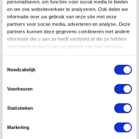
personaliseren, om functies voor social media te bieden
het juiste artikel in onze webshop. Een hard copy van de
en om ons websiteverkeer te analyseren. Ook delen we
selectiekaarten zijn af te halen bij onze vestigingen.
informatie over uw gebruik van onze site met onze
partners voor social media, adverteren en analyse. Deze
Heb je meer informatie nodig? Dan staan onze verkopers
partners kunnen deze gegevens combineren met andere
altijd klaar met advies.
informatie die u aan ze heeft verstrekt of die ze hebben
Bekijk hier ons complete assortiment perssystemen.
verzameld op basis van uw gebruik van hun services.
Toestemmingsselectie
Tags
Noodzakelijk
Assortiment
Voorkeuren
Gerelateerde artikelen
Statistieken
Nu leverbaar: de Remeha qSense Plus thermostaat bedraad!
Marketing
Remeha introduceert de Aqua Blue warmwaterbereiders en
zonneboilers