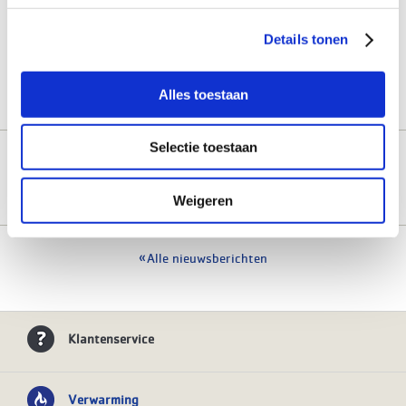
Rothenberger Spiral starterset
Details tonen
Slimmer ventileren met Ubbink
Ontdek de updates voor de ValkPitched Slimline Twist dakhaak
Alles toestaan
Selectie toestaan
Assortiment leidingsystemen nog
ATAG Comfortdiensten -
verder uitgebreid met grote maten
ondersteuning bij inbedrijfstellen
09-03-2021 19:58:11
18-09-2023 08:29:04
Weigeren
Alle nieuwsberichten
Klantenservice
Verwarming