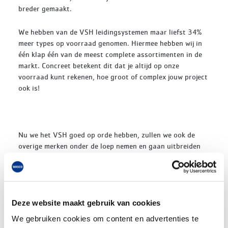
breder gemaakt.
We hebben van de VSH leidingsystemen maar liefst 34%
meer types op voorraad genomen. Hiermee hebben wij in
één klap één van de meest complete assortimenten in de
markt. Concreet betekent dit dat je altijd op onze
voorraad kunt rekenen, hoe groot of complex jouw project
ook is!
Nu we het VSH goed op orde hebben, zullen we ook de
overige merken onder de loep nemen en gaan uitbreiden
met grotere maten.
Om het je nog makkelijker te maken hebben we onze
handige selectiekaarten voor je geüpdatet. Hierin kun je
elke koppeling, bocht of leiding gemakkelijk opzoeken. De
Deze website maakt gebruik van cookies
kaarten kun je
hier downloaden
. Deze digitale
We gebruiken cookies om content en advertenties te
selectiekaarten zijn interactief en brengen je direct naar