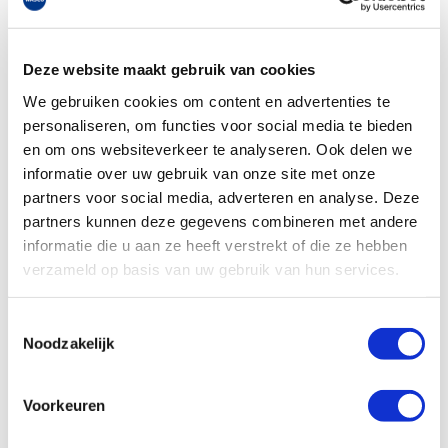
het faciliteren? Je installeert niet alleen losse oplossingen
meer, maar levert ook totaaladvies.
Deze website maakt gebruik van cookies
Dit betekent dat je van veel zaken diepgaande kennis moet
We gebruiken cookies om content en advertenties te
hebben. Een PV-installatie is en blijft iets anders dan een
personaliseren, om functies voor social media te bieden
warmtepomp. Maar nogmaals, ze spelen wel beide een rol
en om ons websiteverkeer te analyseren. Ook delen we
in dat totaalsysteem. Ik verwacht dat er
installatiebedrijven zijn die dit totale pakket helemaal
informatie over uw gebruik van onze site met onze
oppakken. Daarnaast zullen diverse specialismen en
partners voor social media, adverteren en analyse. Deze
bedrijven steeds vaker in een partnership samenwerken.
partners kunnen deze gegevens combineren met andere
Een totaalpakket wordt in ieder geval essentieel.
informatie die u aan ze heeft verstrekt of die ze hebben
verzameld op basis van uw gebruik van hun services.
Welk pad je ook kiest, het is de komende jaren nog
belangrijker om op de hoogte te blijven. Sta open voor
Toestemmingsselectie
nieuwe ontwikkelingen en kansen. Er worden diverse
Noodzakelijk
trainingen aangeboden door groothandelaren en
fabrikanten, maak er gebruik van. Kijk waar je kansen
liggen en blijf leergierig!
Voorkeuren