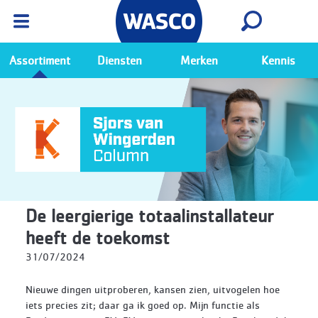
Wasco App
Bekijk
Ga naar de Wasco app
Assortiment
Diensten
Merken
Kennis
De leergierige totaalinstallateur
heeft de toekomst
31/07/2024
Nieuwe dingen uitproberen, kansen zien, uitvogelen hoe
iets precies zit; daar ga ik goed op. Mijn functie als