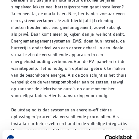
simpelweg lekker veel batterijsystemen gaat installeren?
Ja en nee. Ja, de markt is er. Nee, het is niet zomaar even
een systeem verkopen. Je zult hierbij altijd rekening
moeten houden met energiemanagement, zowel zakelijk
als privé. Daar komt meer bij kijken dan je wellicht denkt.
Energiemanagementsystemen (EMS) doen hun intrede, de
batterij is onderdeel van een groter geheel. In een ideale
situatie zijn de verschillende apparaten in een
energiehuishouding verbonden.Van de PV-panelen tot de
warmtepomp. Het is nodig om optimaal gebruik te maken
van de beschikbare energie. Als de zon schijnt is het thuis
wenselijk om de warmtepompboiler aan te zetten, terwijl
op kantoor de elektrische auto’s op dat moment het
voordeligst laden. Hier is aansturing voor nodig.
De uitdaging is dat systemen en energie-efficiënte
oplossingen ‘praten’ via verschillende protocollen. Als
installateur heb je zelf een hand in de volledige integratie.
Het wordt bijvoorbeeld bepalend voor de warmtepomp die
je adviseert. Kan deze communiceren met het EMS of is