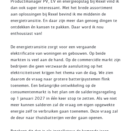
Productmanager PV, EV en energieopslag bij Rexel vind ik
dan ook super interessant. Met het brede assortiment
aan oplossingen bij Rexel bevind ik me middenin de
energietransitie. En daar zijn meer dan genoeg dingen te
ontdekken én kansen te pakken. Daar word ik nou
enthousiast van!
De energietransitie zorgt voor een vergaande
elektrificatie van woningen en gebouwen. Op beide
markten is veel aan de hand. Op de commerciële markt zijn
bedrijven die geen verzwaarde aansluiting op het
elektriciteitsnet krijgen het thema van de dag. We zien
daarom de vraag naar grotere batterijsystemen flink
toenemen. Een belangrijke ontwikkeling op de
consumentenmarkt is het plan om de salderingsregeling
op 1 januari 2027 in één keer stop te zetten. Als we niet
meer kunnen salderen zal de vraag om eigen opgewekte
energie zelf te verbruiken gaan toenemen. Deze vraag zal
de deur naar thuisbatterijen verder gaan openen.
Betekent dit dat je als installateur de komende jaren