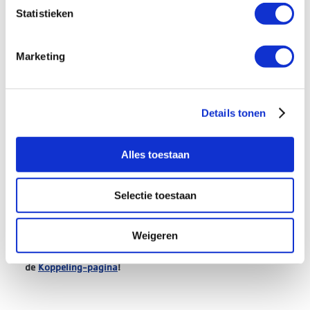
Statistieken
Marketing
Details tonen
Alles toestaan
Sjors van Wingerden
Selectie toestaan
Productmanager PV, EV en energieopslag bij Rexel
Weigeren
► Meer lezen van Koppeling of je abonneren? Bekijk
de
Koppeling-pagina
!