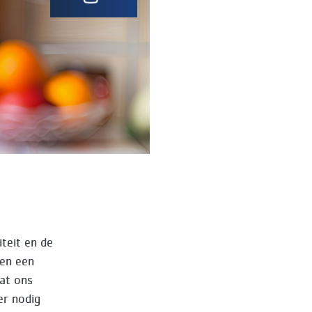
iteit en de
 en een
dat ons
er nodig