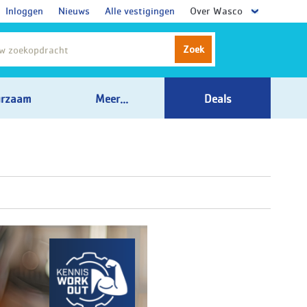
Inloggen
Nieuws
Alle vestigingen
Over Wasco
Zoek
rzaam
Meer...
Deals