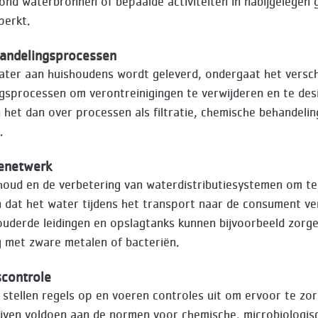
rond waterbronnen of bepaalde activiteiten in nabijgelegen 
perkt.
andelingsprocessen
ter aan huishoudens wordt geleverd, ondergaat het versch
gsprocessen om verontreinigingen te verwijderen en te des
het dan over processen als filtratie, chemische behandelin
.
ienetwerk
oud en de verbetering van waterdistributiesystemen om te
dat het water tijdens het transport naar de consument ve
ouderde leidingen en opslagtanks kunnen bijvoorbeeld zorg
 met zware metalen of bacteriën.
scontrole
stellen regels op en voeren controles uit om ervoor te zo
jven voldoen aan de normen voor chemische, microbiologis