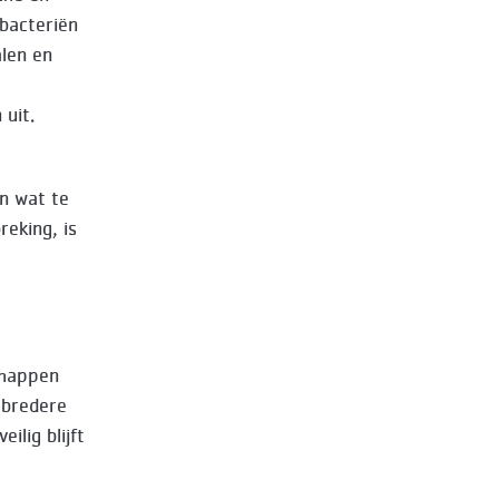
bacteriën
alen en
 uit.
en wat te
eking, is
chappen
 bredere
lig blijft