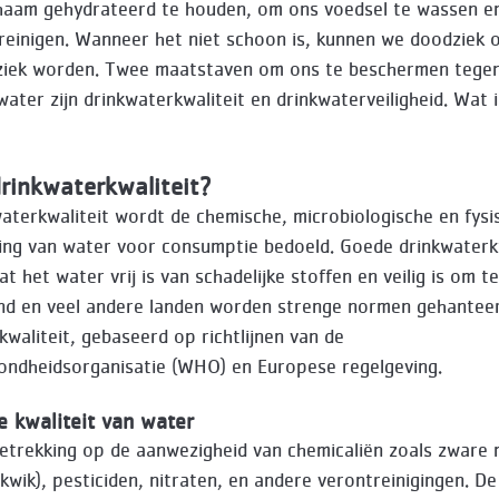
haam gehydrateerd te houden, om ons voedsel te wassen e
 reinigen. Wanneer het niet schoon is, kunnen we doodziek 
ziek worden. Twee maatstaven om ons te beschermen tegen 
ater zijn drinkwaterkwaliteit en drinkwaterveiligheid. Wat i
rinkwaterkwaliteit?
aterkwaliteit wordt de chemische, microbiologische en fysi
ing van water voor consumptie bedoeld. Goede drinkwaterkw
t het water vrij is van schadelijke stoffen en veilig is om te
nd en veel andere landen worden strenge normen gehantee
kwaliteit, gebaseerd op richtlijnen van de
ndheidsorganisatie (WHO) en Europese regelgeving.
 kwaliteit van water
betrekking op de aanwezigheid van chemicaliën zoals zware
, kwik), pesticiden, nitraten, en andere verontreinigingen. De