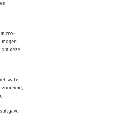
gen
 micro-
n) mogen
r om deze
het water.
gezondheid,
.
dsuitgave