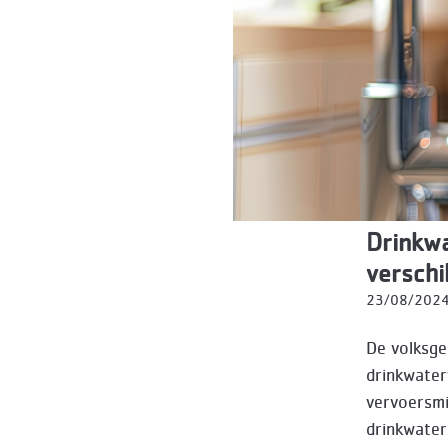
Drinkwa
verschi
23/08/202
De volksge
drinkwater
vervoersmi
drinkwater