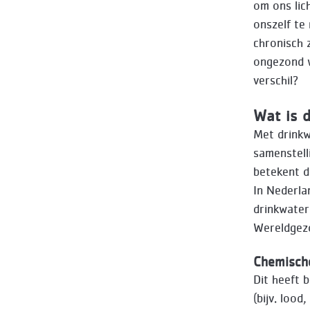
om ons lic
onszelf te
chronisch 
ongezond w
verschil?
Wat is d
Met drinkw
samenstell
betekent da
In Nederla
drinkwater
Wereldgezo
Chemische
Dit heeft 
(bijv. lood