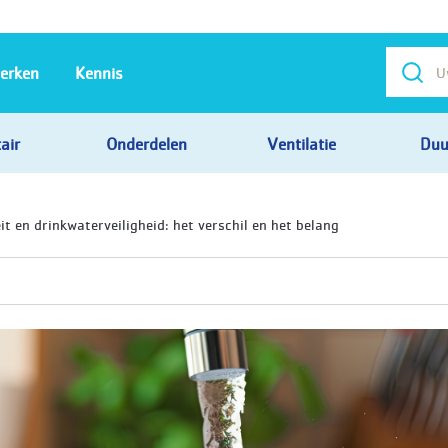
erken
Kennis
air
Onderdelen
Ventilatie
Duu
t en drinkwaterveiligheid: het verschil en het belang