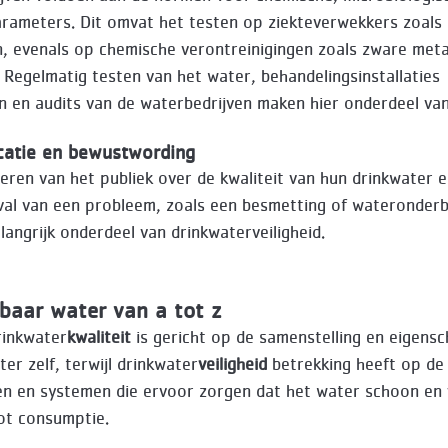
arameters. Dit omvat het testen op ziekteverwekkers zoals 
n, evenals op chemische verontreinigingen zoals zware met
. Regelmatig testen van het water, behandelingsinstallaties
n en audits van de waterbedrijven maken hier onderdeel van
atie en bewustwording
eren van het publiek over de kwaliteit van hun drinkwater 
val van een probleem, zoals een besmetting of wateronderbr
langrijk onderdeel van drinkwaterveiligheid.
baar water van a tot z
rinkwater
kwaliteit
is gericht op de samenstelling en eigens
er zelf, terwijl drinkwater
veiligheid
betrekking heeft op de
n en systemen die ervoor zorgen dat het water schoon en vei
ot consumptie.