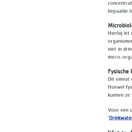
concentrat
bepaalde l
Microbiol
Hierbij le
organismen
niet in dr
micro-orga
Fysische 
Dit omvat 
Hoewel fys
kunnen ze 
Voor een u
‘
Drinkwate