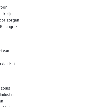
voor
ijk zijn
oor zorgen
Belangrijke
id van
n dat het
 zoals
industrie
en