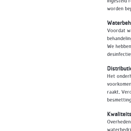
ingesteld 
worden be
Waterbeh
Voordat wa
behandelin
We hebben 
desinfectie
Distribut
Het onderh
voorkomen 
raakt. Ver
besmetting
Kwaliteit
Overheden 
waterbedri