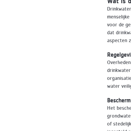
Wat is d
Drinkwater
menselijke 
voor de ge
dat drinkw
aspecten zi
Regelgevi
Overheden s
drinkwater
organisati
water veil
Bescherm
Het besche
grondwater
of stedeli