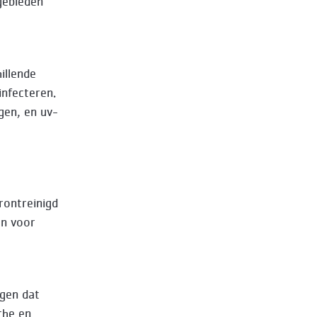
gebieden
illende
infecteren.
gen, en uv-
rontreinigd
en voor
rgen dat
che en