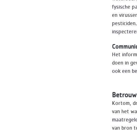
fysische p
en virusse
pesticiden
inspectere
Communic
Het inform
doen in ge
ook een be
Betrouw
Kortom, d
van het wat
maatregele
van bron t