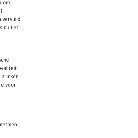
n om
of
vervuild,
s nu het
sche
aliteit
 drinken.
rd voor
 metalen