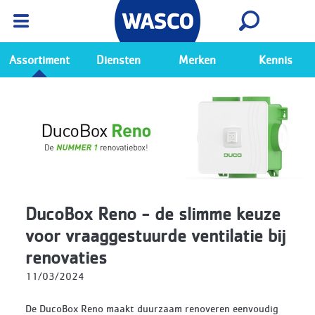
Wasco App
Bekijk
Ga naar de Wasco app
Assortiment
Diensten
Merken
Kennis
DucoBox Reno - de slimme keuze
voor vraaggestuurde ventilatie bij
renovaties
11/03/2024
De DucoBox Reno maakt duurzaam renoveren eenvoudig