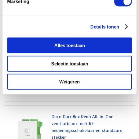
Marketing
Duco DucoBox Reno stekker, Perilex
Details tonen
artikelnr: 4530133
leveranciersnr: 0000-4805
Alles toestaan
Product soort: Stekker
Selectie toestaan
Serie: DucoBox
Type: Reno
Weigeren
€294,91
Log in voor jouw prijs
Bruto per stuk
Duco DucoBox Reno All-in-One
ventilatiebox, met RF
bedieningsschakelaar en standaard
stekker