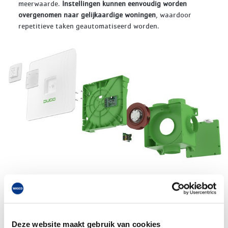
meerwaarde.
Instellingen kunnen eenvoudig worden
overgenomen naar gelijkaardige woningen
, waardoor
repetitieve taken geautomatiseerd worden.
Met de DucoBox Reno draait alles om efficiëntie. De
installatie is snel, de inregeling is eenvoudig, en de
kopieerfunctie maakt seriebouw een fluitje van een cent.
Dit betekent niet alleen tijdsbesparing voor jou als
Deze website maakt gebruik van cookies