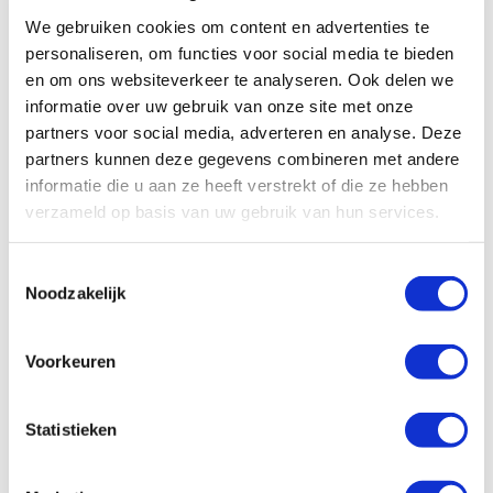
installateur, maar ook kostenbesparing voor zowel jou als
We gebruiken cookies om content en advertenties te
de woningeigenaar. Kortom, als je als installateur op zoek
bent naar een budgetvriendelijke, compacte en slimme
personaliseren, om functies voor social media te bieden
oplossing voor ventilatie bij renovaties, dan is de DucoBox
en om ons websiteverkeer te analyseren. Ook delen we
Reno jouw antwoord. Maak de overstap naar
informatie over uw gebruik van onze site met onze
vraaggestuurde ventilatie en ervaar de eenvoud van
partners voor social media, adverteren en analyse. Deze
efficiëntie met DucoBox Reno.
partners kunnen deze gegevens combineren met andere
informatie die u aan ze heeft verstrekt of die ze hebben
verzameld op basis van uw gebruik van hun services.
Toestemmingsselectie
Noodzakelijk
Voorkeuren
Statistieken