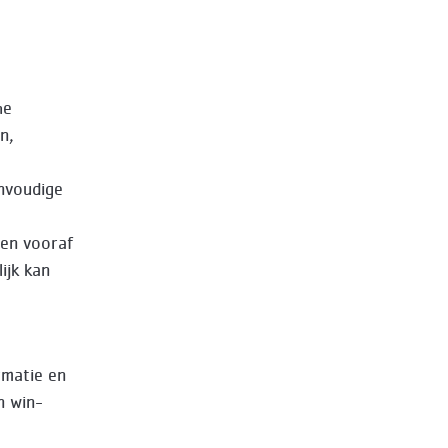
he
n,
envoudige
 en vooraf
ijk kan
rmatie en
n win-