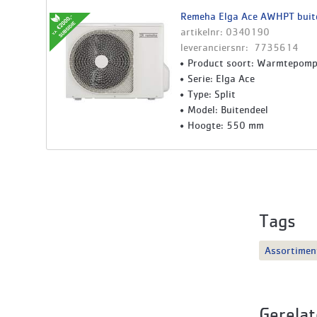
Remeha Elga Ace AWHPT buit
artikelnr: 0340190
leveranciersnr: 7735614
Product soort: Warmtepom
Serie: Elga Ace
Type: Split
Model: Buitendeel
Hoogte: 550 mm
Tags
Assortimen
Gerelat