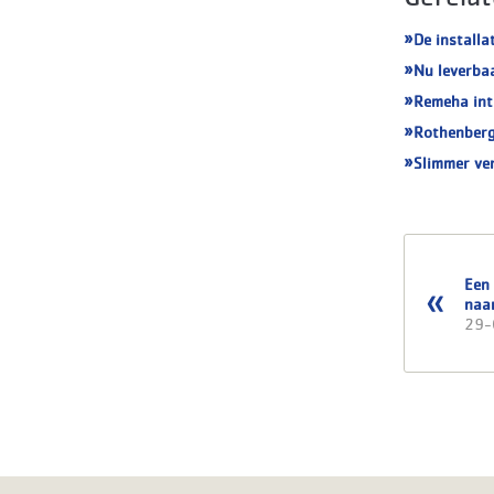
De installa
Nu leverba
Remeha int
Rothenberg
Slimmer ve
Een
naa
29-