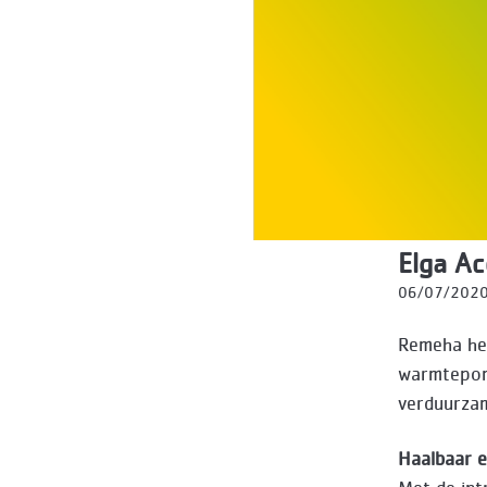
Elga A
06/07/202
Remeha hee
warmtepomp
verduurzam
Haalbaar 