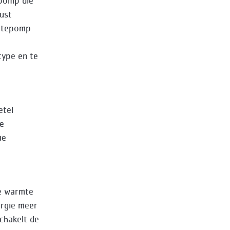
epomp die
ust
rmtepomp
type en te
etel
de
me
de warmte
ergie meer
schakelt de