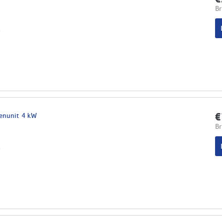
Br
p
enunit 4 kW
€
Br
p