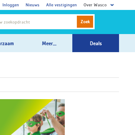
Inloggen
Nieuws
Alle vestigingen
Over Wasco
Zoek
rzaam
Meer...
Deals