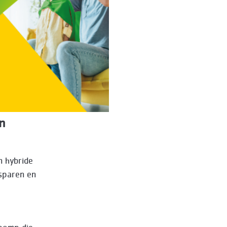
n
n hybride
sparen en