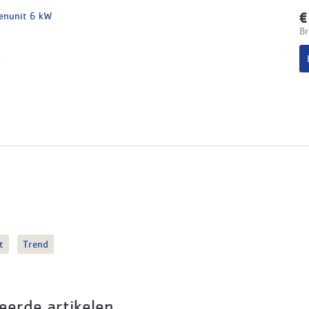
enunit 6 kW
€
Br
p
t
Trend
eerde artikelen