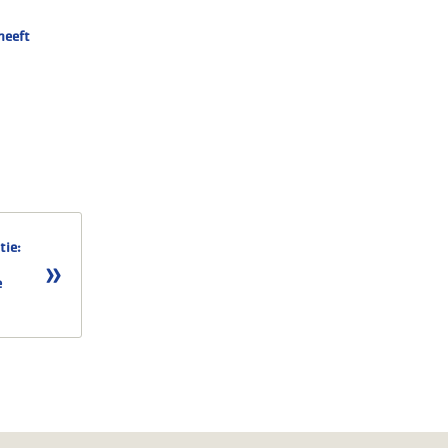
heeft
tie:
e