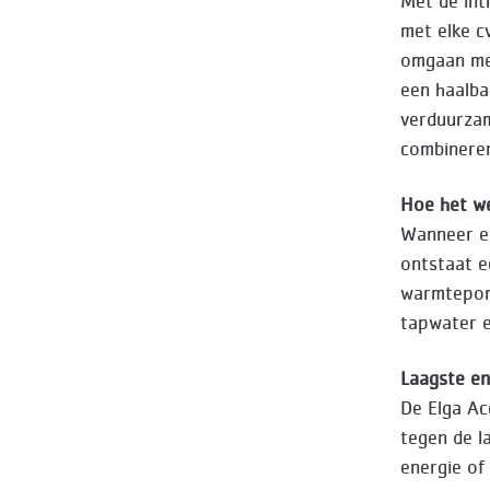
Met de int
met elke c
omgaan me
een haalba
verduurzam
combineren
Hoe het w
Wanneer e
ontstaat e
warmtepomp
tapwater e
Laagste en
De Elga Ac
tegen de l
energie of 