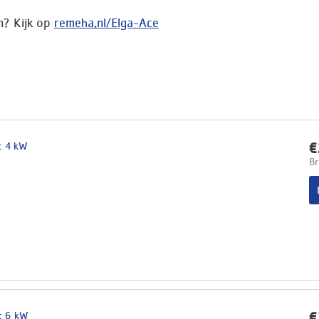
n? Kijk op
remeha.nl/Elga-Ace
t 4 kW
€
Br
p
t 6 kW
€