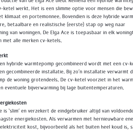
roductie van de Elga Ace biedt Remeha een hybride warmt
v-ketel werkt. Het is een slimme optie voor mensen die bew
t klimaat en portemonnee. Bovendien is deze hybride wa
re, betaalbare en realistische (eerste) stap op weg naar
ing van woningen. De Elga Ace is toepasbaar in elk woning
 met alle merken cv-ketels.
erkt
en hybride warmtepomp gecombineerd wordt met een cv-k
en gecombineerde installatie. Bij zo’n installatie verwarmt 
 de woning grotendeels. De cv-ketel voorziet in het war
n eventuele bijverwarming bij lage buitentemperaturen.
ergiekosten
e is ‘slim’ en verzekert de eindgebruiker altijd van voldoen
aagste energiekosten. Als verwarmen met hernieuwbare en
elektriciteit kost, bijvoorbeeld als het buiten heel koud is, 