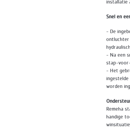
installati
Snel en ee
- De inge
ontluchter
hydraulisc
- Na een s
stap-voor-s
- Het gebr
ingestelde
worden ing
Ondersteu
Remeha sta
handige too
winsituati