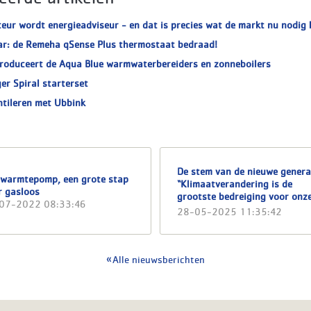
teur wordt energieadviseur - en dat is precies wat de markt nu nodig 
ar: de Remeha qSense Plus thermostaat bedraad!
roduceert de Aqua Blue warmwaterbereiders en zonneboilers
er Spiral starterset
ntileren met Ubbink
De stem van de nieuwe genera
 warmtepomp, een grote stap
“Klimaatverandering is de
r gasloos
grootste bedreiging voor onz
07-2022 08:33:46
toekomst”
28-05-2025 11:35:42
Alle nieuwsberichten