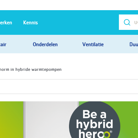
erken
Kennis
air
Onderdelen
Ventilatie
Duu
 norm in hybride warmtepompen