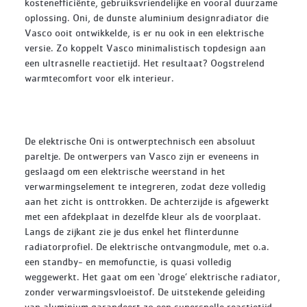
kostenefficiënte, gebruiksvriendelijke en vooral duurzame
oplossing. Oni, de dunste aluminium designradiator die
Vasco ooit ontwikkelde, is er nu ook in een elektrische
versie. Zo koppelt Vasco minimalistisch topdesign aan
een ultrasnelle reactietijd. Het resultaat? Oogstrelend
warmtecomfort voor elk interieur.
De elektrische Oni is ontwerptechnisch een absoluut
pareltje. De ontwerpers van Vasco zijn er eveneens in
geslaagd om een elektrische weerstand in het
verwarmingselement te integreren, zodat deze volledig
aan het zicht is onttrokken. De achterzijde is afgewerkt
met een afdekplaat in dezelfde kleur als de voorplaat.
Langs de zijkant zie je dus enkel het flinterdunne
radiatorprofiel. De elektrische ontvangmodule, met o.a.
een standby- en memofunctie, is quasi volledig
weggewerkt. Het gaat om een ‘droge’ elektrische radiator,
zonder verwarmingsvloeistof. De uitstekende geleiding
van aluminium garandeert zo een supersnelle reactietijd.