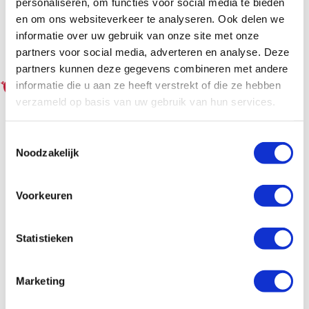
personaliseren, om functies voor social media te bieden
Hoogte: 1400 mm
en om ons websiteverkeer te analyseren. Ook delen we
informatie over uw gebruik van onze site met onze
€1.282,00
Log in voor jouw prijs
Bruto per stuk
partners voor social media, adverteren en analyse. Deze
partners kunnen deze gegevens combineren met andere
informatie die u aan ze heeft verstrekt of die ze hebben
verzameld op basis van uw gebruik van hun services.
Vasco ONI O-NP-EL elektrische
designradiator, h=1800 mm, b=500
mm, S600 White fine texture, 0000,
Toestemmingsselectie
Noodzakelijk
1000 Watt
artikelnr: 60621520
leveranciersnr: 356050180E...
Voorkeuren
Product soort: Designradiator
Serie: ONI
Type: O-NP-EL
Statistieken
Kleur: Wit
Hoogte: 1800 mm
Marketing
€1.424,00
Log in voor jouw prijs
Bruto per stuk