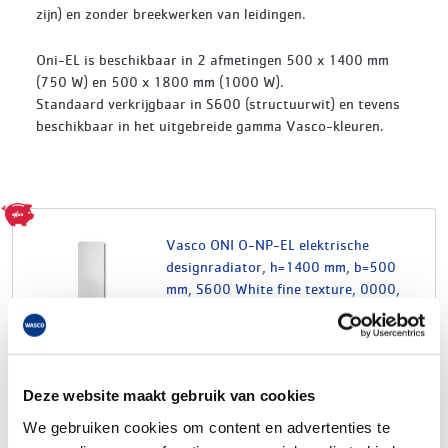
zijn) en zonder breekwerken van leidingen.
Oni-EL is beschikbaar in 2 afmetingen 500 x 1400 mm
(750 W) en 500 x 1800 mm (1000 W).
Standaard verkrijgbaar in S600 (structuurwit) en tevens
beschikbaar in het uitgebreide gamma Vasco-kleuren.
Vasco ONI O-NP-EL elektrische
designradiator, h=1400 mm, b=500
mm, S600 White fine texture, 0000,
750 Watt
artikelnr: 60621519
leveranciersnr: 356050140E...
Product soort: Designradiator
Deze website maakt gebruik van cookies
Serie: ONI
Type: O-NP-EL
We gebruiken cookies om content en advertenties te
Kleur: Wit