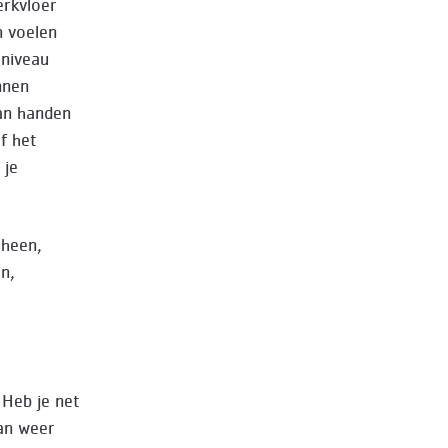
erkvloer
n voelen
 niveau
nnen
van handen
f het
 je
 heen,
n,
 Heb je net
an weer