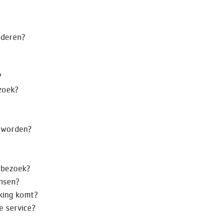
anderen?
?
?
ezoek?
 worden?
tbezoek?
ensen?
king komt?
e service?