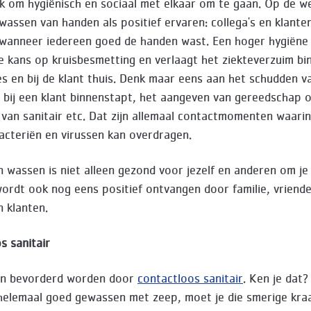
ijk om hygiënisch en sociaal met elkaar om te gaan. Op de w
wassen van handen als positief ervaren: collega's en klante
 wanneer iedereen goed de handen wast. Een hoger hygiëne
de kans op kruisbesmetting en verlaagt het ziekteverzuim bi
es en bij de klant thuis. Denk maar eens aan het schudden 
 bij een klant binnenstapt, het aangeven van gereedschap o
n van sanitair etc. Dat zijn allemaal contactmomenten waarin
acteriën en virussen kan overdragen.
 wassen is niet alleen gezond voor jezelf en anderen om je
ordt ook nog eens positief ontvangen door familie, vriende
n klanten.
s sanitair
an bevorderd worden door
contactloos sanitair
. Ken je dat?
helemaal goed gewassen met zeep, moet je die smerige kra