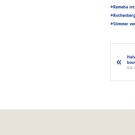
Remeha int
Rothenberg
Slimmer ve
Hal
bou
04-