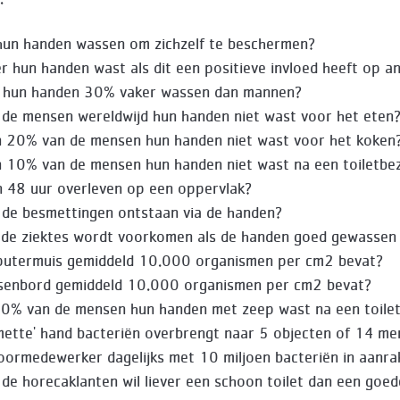
hun handen wassen om zichzelf te beschermen?
r hun handen wast als dit een positieve invloed heeft op 
 hun handen 30% vaker wassen dan mannen?
de mensen wereldwijd hun handen niet wast voor het eten
n 20% van de mensen hun handen niet wast voor het koken
n 10% van de mensen hun handen niet wast na een toiletb
n 48 uur overleven op een oppervlak?
de besmettingen ontstaan via de handen?
 de ziektes wordt voorkomen als de handen goed gewassen
putermuis gemiddeld 10.000 organismen per cm2 bevat?
tsenbord gemiddeld 10.000 organismen per cm2 bevat?
30% van de mensen hun handen met zeep wast na een toile
mette' hand bacteriën overbrengt naar 5 objecten of 14 m
oormedewerker dagelijks met 10 miljoen bacteriën in aanra
de horecaklanten wil liever een schoon toilet dan een goed