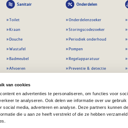
Sanitair
Onderdelen
Toilet
Onderdelenzoeker
Kraan
Storingscodezoeker
Douche
Periodiek onderhoud
Wastafel
Pompen
Badmeubel
Regelapparatuur
Afvoeren
Preventie & detectie
Alle sanitair
Alle onderdelen
ik van cookies
ontent en advertenties te personaliseren, om functies voor soci
erkeer te analyseren. Ook delen we informatie over uw gebruik
or social media, adverteren en analyse. Deze partners kunnen 
ormatie die u aan ze heeft verstrekt of die ze hebben verzameld
es.