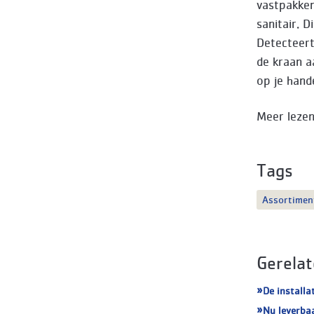
vastpakken
sanitair. 
Detecteert
de kraan a
op je hand
Meer leze
Tags
Assortimen
Gerelat
De installa
Nu leverba