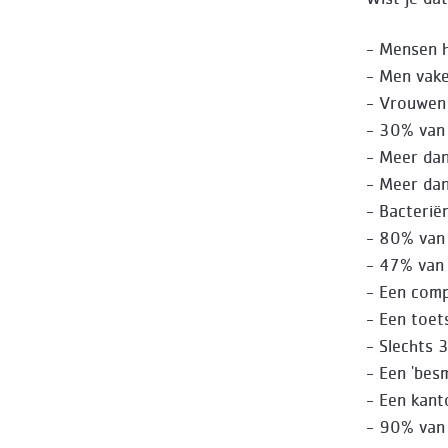
- Mensen 
- Men vake
- Vrouwen
- 30% van 
- Meer da
- Meer da
- Bacterië
- 80% van 
- 47% van
- Een com
- Een toe
- Slechts 
- Een 'bes
- Een kant
- 90% van 