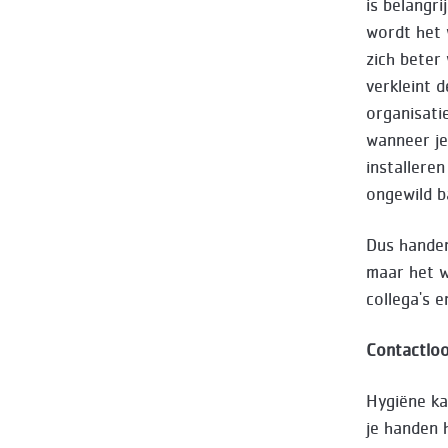
is belangr
wordt het 
zich beter
verkleint 
organisati
wanneer je
installere
ongewild b
Dus handen
maar het w
collega's e
Contactloo
Hygiëne k
je handen 