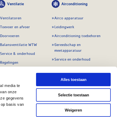
Ventilatie
Airconditioning
Ventilatoren
Airco apparatuur
Toevoer en afvoer
Leidingwerk
Doorvoeren
Airconditioning toebehoren
Balansventilatie WTW
Gereedschap en
meetapparatuur
Service & onderhoud
Service en onderhoud
Regelingen
Regelapparatuur
Alle ventilatie
Alle koeling
Alles toestaan
al media te
 van onze
Selectie toestaan
deze gegevens
 op basis van
Weigeren