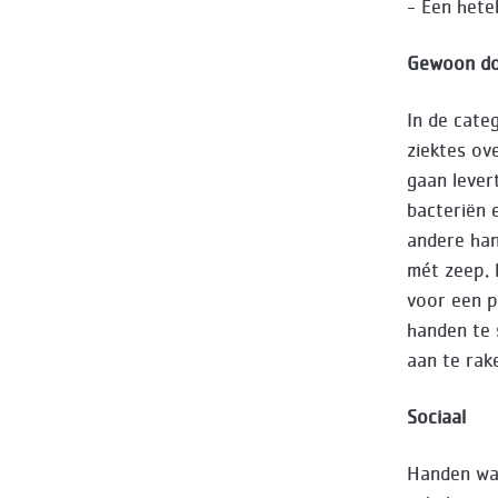
- Een hete
Gewoon do
In de cate
ziektes ove
gaan lever
bacteriën 
andere han
mét zeep. 
voor een p
handen te 
aan te rak
Sociaal
Handen was