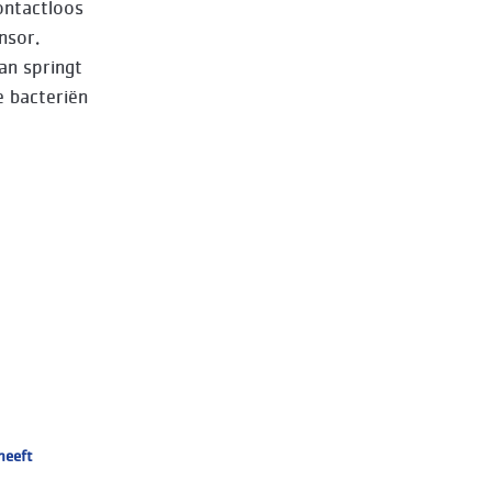
ontactloos
nsor.
an springt
e bacteriën
heeft