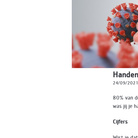
Handen
24/09/202
80% van de
was jij je
Cijfers
Wist je dat