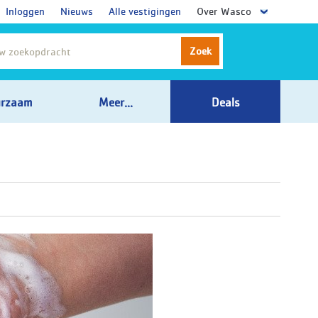
Inloggen
Nieuws
Alle vestigingen
Over Wasco
Zoek
rzaam
Meer...
Deals