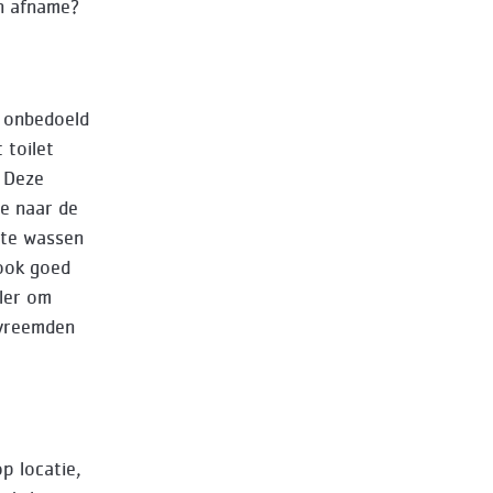
en afname?
e onbedoeld
 toilet
. Deze
e naar de
 te wassen
 ook goed
ler om
 vreemden
p locatie,