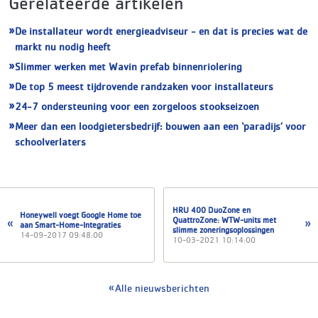
Gerelateerde artikelen
De installateur wordt energieadviseur - en dat is precies wat de
markt nu nodig heeft
Slimmer werken met Wavin prefab binnenriolering
De top 5 meest tijdrovende randzaken voor installateurs
24-7 ondersteuning voor een zorgeloos stookseizoen
Meer dan een loodgietersbedrijf: bouwen aan een ‘paradijs’ voor
schoolverlaters
HRU 400 DuoZone en
Honeywell voegt Google Home toe
QuattroZone: WTW-units met
aan Smart-Home-Integraties
slimme zoneringsoplossingen
14-09-2017 09:48:00
10-03-2021 10:14:00
Alle nieuwsberichten