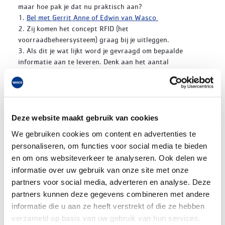
maar hoe pak je dat nu praktisch aan?
1.
Bel met Gerrit Anne of Edwin van Wasco
2. Zij komen het concept RFID (het
voorraadbeheersysteem) graag bij je uitleggen.
3. Als dit je wat lijkt word je gevraagd om bepaalde
informatie aan te leveren. Denk aan het aantal
huishoudelijke toestellen dat je in beheer hebt en hoe vaak
je nu onderhoud uitvoert.
4. Wasco komt de bus van jouw monteur scannen op de
(werk)locatie. (Foto A) Hieruit komt een dagrapportage.
5. Wasco bouwt de bus van jouw installateur om naar een
Deze website maakt gebruik van cookies
praktischere en efficiëntere indeling. (Foto B)
We gebruiken cookies om content en advertenties te
6. 2x per jaar is er controle van de busvoorraad en wordt
personaliseren, om functies voor social media te bieden
er advies gedaan wat erin en eruit kan op basis van de
en om ons websiteverkeer te analyseren. Ook delen we
praktijkervaring van de monteur.
informatie over uw gebruik van onze site met onze
7. Er wordt gewerkt met een jaarplanning, dus jouw
partners voor social media, adverteren en analyse. Deze
service voorraad wordt altijd op tijd aangevuld en
partners kunnen deze gegevens combineren met andere
aangepast!
informatie die u aan ze heeft verstrekt of die ze hebben
Tekst gaat verder onder de foto's
verzameld op basis van uw gebruik van hun services.