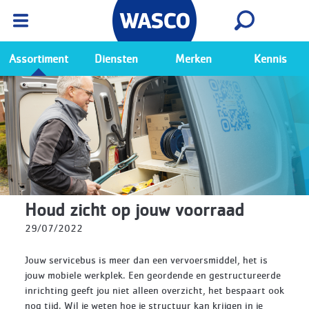
Wasco App
Bekijk
Ga naar de Wasco app
Assortiment
Diensten
Merken
Kennis
Houd zicht op jouw voorraad
29/07/2022
Jouw servicebus is meer dan een vervoersmiddel, het is
jouw mobiele werkplek. Een geordende en gestructureerde
inrichting geeft jou niet alleen overzicht, het bespaart ook
nog tijd. Wil je weten hoe je structuur kan krijgen in je