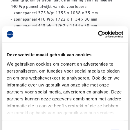
440 Wp paneel afwijkt van de voorlopers:
- zonnepaneel 375 Wp: 1755 x 1038 x 35 mm
- zonnepaneel 410 Wp: 1722 x 1134 x 30 mm
- zonnepaneel 440 Wp: 1762 x 1134 x 30 mm
Eén paneel of een pallet vol?
Deze zonnepanelen hebben we op voorraad in ons
magazijn en zijn zowel per stuk als per pallet te bestellen:
Deze website maakt gebruik van cookies
-
DMEGC PV-paneel 440Wp Full black TOPCon N-type
We gebruiken cookies om content en advertenties te
1762x1134x30 mm
-
DMEGC PV-paneel 440Wp Full black TOPCon N-type
personaliseren, om functies voor social media te bieden
1762x1134x30 mm (pallet 36 stuks)
en om ons websiteverkeer te analyseren. Ook delen we
informatie over uw gebruik van onze site met onze
Makkelijk selecteren
partners voor social media, adverteren en analyse. Deze
Om productselectie zo eenvoudig mogelijk te maken,
partners kunnen deze gegevens combineren met andere
hebben we ook voor deze nieuwe zonnepanelen pakketten
informatie die u aan ze heeft verstrekt of die ze hebben
samengesteld van zonnepanelen, omvormer en eventueel
verzameld op basis van uw gebruik van hun services.
optimizers. Ook hebben we pakketten met
bevestigingsmaterialen voor diverse opstellingen. Zo heb
Toestemmingsselectie
je met slechts een paar klikken alle componenten voor een