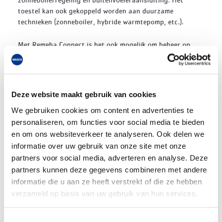
toestel kan ook gekoppeld worden aan duurzame
technieken (zonneboiler, hybride warmtepomp, etc.).
Met Remeha Connect is het ook mogelijk om beheer op
afstand te activeren voor de Avanta Ace. Jij als
installateur krijgt dan een mail als het apparaat niet meer
goed functioneert. Daarnaast werkt de Avanta Ace op
hetzelfde besturingssysteem als de andere Ace-toestellen
Deze website maakt gebruik van cookies
van Remeha. Dus als je er één kent, ken je ze allemaal.
We gebruiken cookies om content en advertenties te
Ketel Deals
personaliseren, om functies voor social media te bieden
en om ons websiteverkeer te analyseren. Ook delen we
In maart 2022 is de Avanta Ace onderdeel van de Wasco
informatie over uw gebruik van onze site met onze
Ketel Deals. Deze ketel koop je dus nu bij Wasco voor een
partners voor social media, adverteren en analyse. Deze
topprijs. Kijk snel bij de
Ketel Deals
!
partners kunnen deze gegevens combineren met andere
informatie die u aan ze heeft verstrekt of die ze hebben
Introductie actie
verzameld op basis van uw gebruik van hun services.
Tijdens de introductieperiode van de Avanta Ave ontvang
je een gratis Onderdelen Garantie Plan van 7 jaar. Deze
Toestemmingsselectie
actie geldt voor geïnstalleerde toestellen voor 1 oktober.