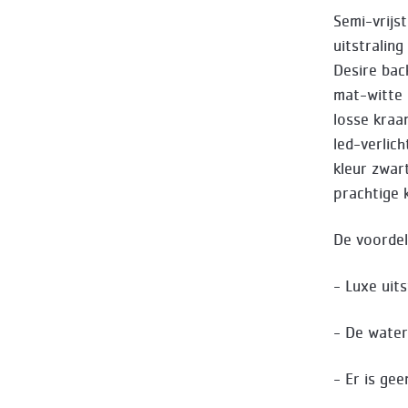
Semi-vrijs
uitstralin
Desire back
mat-witte 
losse kraa
led-verlic
kleur zwart
prachtige 
De voordel
- Luxe uits
- De water
- Er is ge