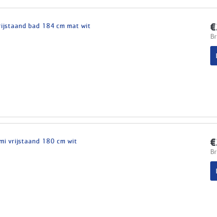
rijstaand bad 184 cm mat wit
€
Br
mi vrijstaand 180 cm wit
€
Br