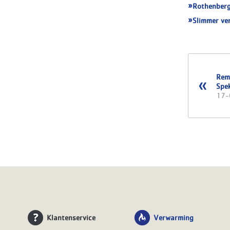
Rothenberg
Slimmer ve
Rem
Spe
17-
Klantenservice
Verwarming