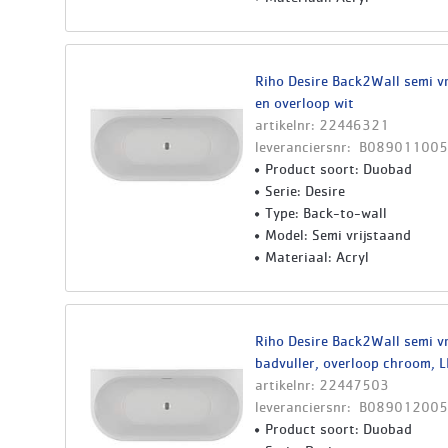
Riho Desire Back2Wall semi v
en overloop wit
artikelnr: 22446321
leveranciersnr: B089011005
Product soort: Duobad
Serie: Desire
Type: Back-to-wall
Model: Semi vrijstaand
Materiaal: Acryl
Riho Desire Back2Wall semi v
badvuller, overloop chroom, L
artikelnr: 22447503
leveranciersnr: B089012005
Product soort: Duobad