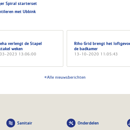
er Spiral starterset
ntileren met Ubbink
eha verlengt de Stapel
Riho Grid brengt het loftgevoe
ktakel weken
de badkamer
03-2023 13:06:00
13-10-2020 11:05:43
Alle nieuwsberichten
Sanitair
Onderdelen