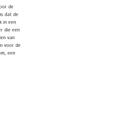
voor de
is dat de
k in een
er die een
ien van
en voor de
tom, een