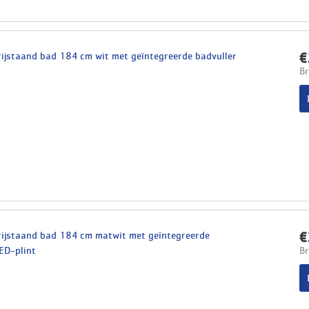
rijstaand bad 184 cm wit met geïntegreerde badvuller
€
Br
rijstaand bad 184 cm matwit met geïntegreerde
€
ED-plint
Br