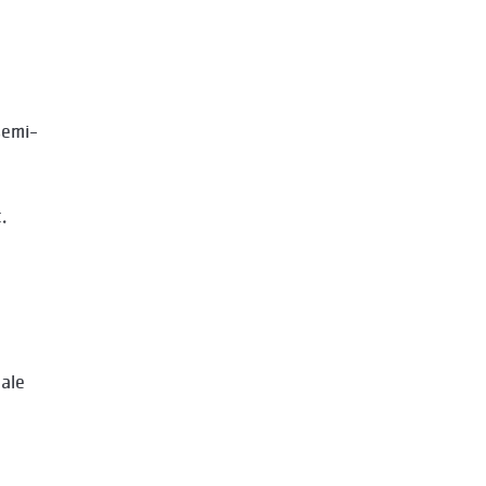
semi-
.
ale