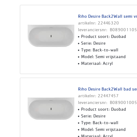
Riho Desire Back2Wall semi v
artikelnr: 22446320
leveranciersnr: B089001105
Product soort: Duobad
Serie: Desire
Type: Back-to-wall
Model: Semi vrijstaand
Materiaal: Acryl
Riho Desire Back2Wall bad se
artikelnr: 22447457
leveranciersnr: B089001005
Product soort: Duobad
Serie: Desire
Type: Back-to-wall
Model: Semi vrijstaand
Materiaal: Acryl