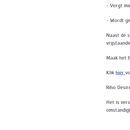
- Vergt mi
- Wordt g
Naast de s
vrijstaande
Maak het 
Klik
hier
vo
Riho Desir
Het is ver
omstandig