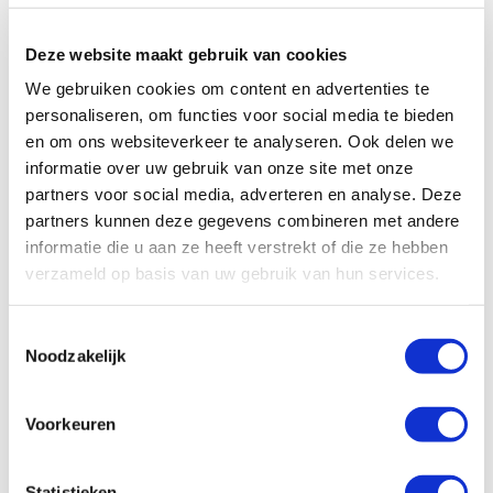
installatie voor jou zo makkelijk mogelijk te maken.
Deze website maakt gebruik van cookies
Op voorraad bij Wasco
Bij Wasco liggen de radiatoren van ULTRA 8 ruim op
We gebruiken cookies om content en advertenties te
voorraad. Ruim 230 maten geribde radiatoren en 63
personaliseren, om functies voor social media te bieden
maten met vlakke voorplaat liggen in ons
en om ons websiteverkeer te analyseren. Ook delen we
distributiecentrum in Apeldoorn, zodat wij jou altijd snel
informatie over uw gebruik van onze site met onze
de juiste radiator kunnen leveren.
partners voor social media, adverteren en analyse. Deze
partners kunnen deze gegevens combineren met andere
informatie die u aan ze heeft verstrekt of die ze hebben
Het
hele assortiment van ULTRA 8
vind je terug op onze
verzameld op basis van uw gebruik van hun services.
site.
Wil je meer weten over ULTRA 8?
Alles wat je wilt
Toestemmingsselectie
weten
over deze radiatoren lees je hier.
Noodzakelijk
Voorkeuren
Tags
Assortiment
Vernieuwing
Statistieken