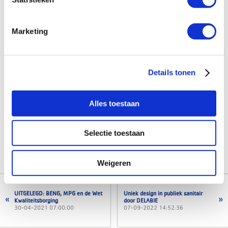
Marketing
Gerelateerde artikelen
Nu leverbaar: de Remeha qSense Plus thermostaat bedraad!
Details tonen
Remeha introduceert de Aqua Blue warmwaterbereiders en
zonneboilers
Rothenberger Spiral starterset
Alles toestaan
Luxe douchen en tijd besparen met het GROHE Rapido
doucheframe met wtw
Selectie toestaan
Slimmer ventileren met Ubbink
Weigeren
UITGELEGD: BENG, MPG en de Wet
Uniek design in publiek sanitair
Kwaliteitsborging
door DELABIE
30-04-2021 07:00:00
07-09-2022 14:52:36