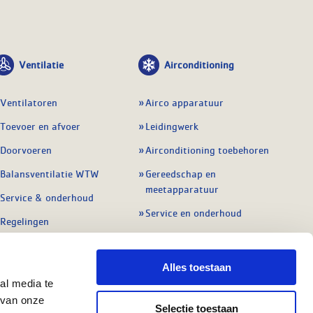
Ventilatie
Airconditioning
Ventilatoren
Airco apparatuur
Toevoer en afvoer
Leidingwerk
Doorvoeren
Airconditioning toebehoren
Balansventilatie WTW
Gereedschap en
meetapparatuur
Service & onderhoud
Service en onderhoud
Regelingen
Regelapparatuur
Alle ventilatie
Alle koeling
Alles toestaan
al media te
 van onze
Selectie toestaan