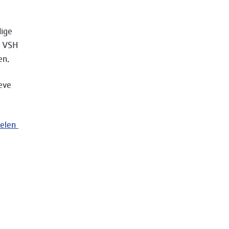
ige
n VSH
en.
eve
kelen