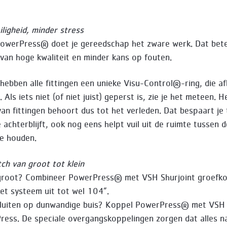
iligheid, minder stress
owerPress® doet je gereedschap het zware werk. Dat bet
 van hoge kwaliteit en minder kans op fouten.
hebben alle fittingen een unieke Visu-Control®-ring, die a
 Als iets niet (of niet juist) geperst is, zie je het meteen. 
n fittingen behoort dus tot het verleden. Dat bespaart je ti
e achterblijft, ook nog eens helpt vuil uit de ruimte tussen d
te houden.
ch van groot tot klein
groot? Combineer PowerPress® met VSH Shurjoint groefko
het systeem uit tot wel 104”.
sluiten op dunwandige buis? Koppel PowerPress® met VSH
ess. De speciale overgangskoppelingen zorgen dat alles n