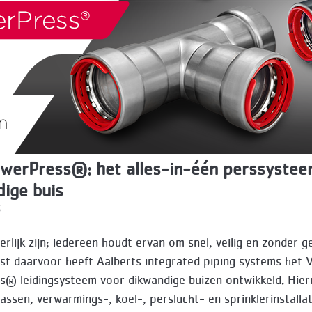
werPress®: het alles-in-één perssystee
ige buis
5
erlijk zijn; iedereen houdt ervan om snel, veilig en zonder g
ist daarvoor heeft Aalberts integrated piping systems het 
® leidingsysteem voor dikwandige buizen ontwikkeld. Hier
lassen, verwarmings-, koel-, perslucht- en sprinklerinstallat