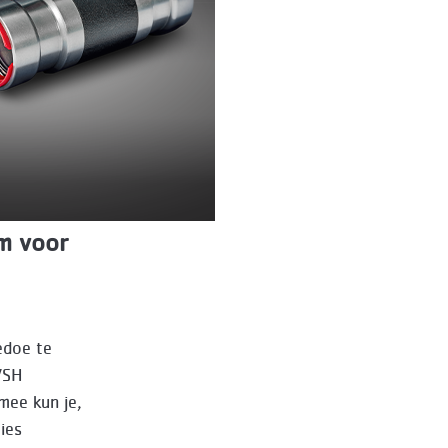
m voor
edoe te
VSH
mee kun je,
ies