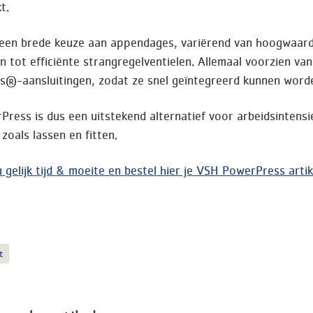
t.
een brede keuze aan appendages, variërend van hoogwaard
n tot efficiënte strangregelventielen. Allemaal voorzien va
®-aansluitingen, zodat ze snel geïntegreerd kunnen word
ress is dus een uitstekend alternatief voor arbeidsintensi
zoals lassen en fitten.
 gelijk tijd & moeite en bestel hier je VSH PowerPress arti
t