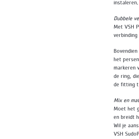
instaleren.
Dubbele ve
Met VSH P
verbinding
Bovendien 
het persen.
markeren va
de ring, di
de fitting 
Mix en mat
Moet het 
en breidt 
Wil je aan
VSH SudoPr