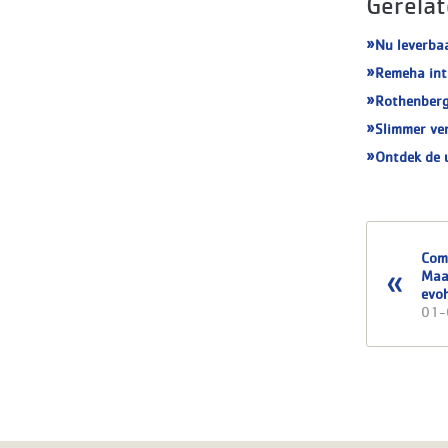
Gerelat
Nu leverba
Remeha int
Rothenberg
Slimmer ve
Ontdek de 
Com
Maa
evo
01-