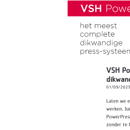
VSH Po
dikwand
01/09/202
Laten we e
werken. Ju
PowerPress
zonder te 