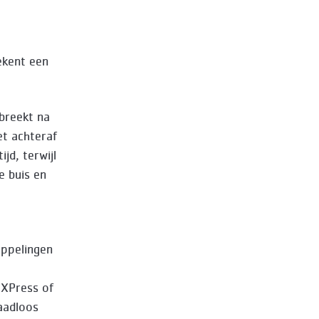
ekent een
fbreekt na
Het achteraf
jd, terwijl
e buis en
ppelingen
 XPress of
aadloos