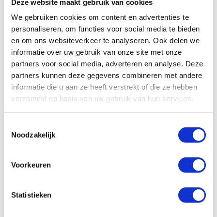
Deze website maakt gebruik van cookies
en dachten mee over de verwerking ervan. Afgesproken
werd dat de afvalstromen op het project worden
We gebruiken cookies om content en advertenties te
gescheiden in rolcontainers en zakken. Wasco voert de
personaliseren, om functies voor social media te bieden
retourstroom af naar terugnamebedrijven Weee en
en om ons websiteverkeer te analyseren. Ook delen we
Refurn. Die weer voor de verdere verwerking hiervan
informatie over uw gebruik van onze site met onze
zorgden, waarbij bijvoorbeeld van het polystyreen weer
partners voor social media, adverteren en analyse. Deze
nieuw isolatiemateriaal wordt gemaakt.
partners kunnen deze gegevens combineren met andere
informatie die u aan ze heeft verstrekt of die ze hebben
>>
Lees het hele artikel van Paolo Bouman op de website
verzameld op basis van uw gebruik van hun services.
van Techniek Nederland
Toestemmingsselectie
Noodzakelijk
Tags
Duurzaamheid
Milieu
Voorkeuren
Statistieken
Gerelateerde artikelen