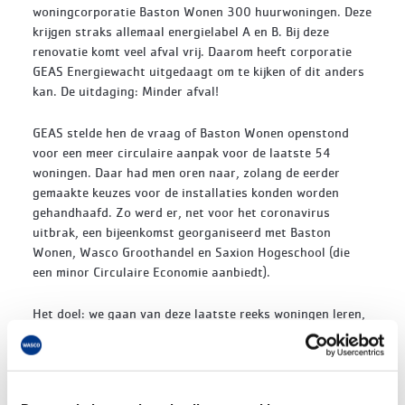
woningcorporatie Baston Wonen 300 huurwoningen. Deze
krijgen straks allemaal energielabel A en B. Bij deze
renovatie komt veel afval vrij. Daarom heeft corporatie
GEAS Energiewacht uitgedaagt om te kijken of dit anders
kan. De uitdaging: Minder afval!
GEAS stelde hen de vraag of Baston Wonen openstond
voor een meer circulaire aanpak voor de laatste 54
woningen. Daar had men oren naar, zolang de eerder
gemaakte keuzes voor de installaties konden worden
gehandhaafd. Zo werd er, net voor het coronavirus
uitbrak, een bijeenkomst georganiseerd met Baston
Wonen, Wasco Groothandel en Saxion Hogeschool (die
een minor Circulaire Economie aanbiedt).
Het doel: we gaan van deze laatste reeks woningen leren,
bij elke volgende verduurzamingsslag wordt circulariteit
meegenomen.
Studenten van Saxion brachten de afvalstromen in kaart