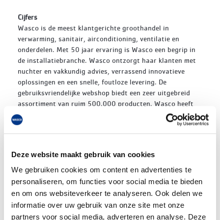
Cijfers
Wasco is de meest klantgerichte groothandel in
verwarming, sanitair, airconditioning, ventilatie en
onderdelen. Met 50 jaar ervaring is Wasco een begrip in
de installatiebranche. Wasco ontzorgt haar klanten met
nuchter en vakkundig advies, verrassend innovatieve
oplossingen en een snelle, foutloze levering. De
gebruiksvriendelijke webshop biedt een zeer uitgebreid
assortiment van ruim 500.000 producten. Wasco heeft
twee grote distributiecentra en is met 34 vestigingen
altijd in de buurt.
Assortiment
Deze website maakt gebruik van cookies
Begonnen als een groothandel in centrale verwarming
heeft Wasco zich in de loop der jaren doorontwikkeld tot
We gebruiken cookies om content en advertenties te
specialist en marktleider in onderdelen. Vervolgens werd
personaliseren, om functies voor social media te bieden
het assortiment uitgebreid met sanitair en ventilatie.
en om ons websiteverkeer te analyseren. Ook delen we
Enkele jaren geleden is daar de productgroep
informatie over uw gebruik van onze site met onze
airconditioning aan toegevoegd. In 2017 werd de
partners voor social media, adverteren en analyse. Deze