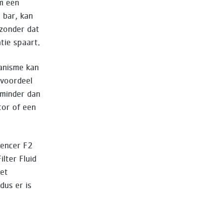
m een
 bar, kan
zonder dat
tie spaart.
anisme kan
 voordeel
 minder dan
tor of een
lencer F2
lter Fluid
met
dus er is