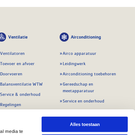
Ventilatie
Airconditioning
Ventilatoren
Airco apparatuur
Toevoer en afvoer
Leidingwerk
Doorvoeren
Airconditioning toebehoren
Balansventilatie WTW
Gereedschap en
meetapparatuur
Service & onderhoud
Service en onderhoud
Regelingen
Regelapparatuur
Alle ventilatie
Alle koeling
Alles toestaan
al media te