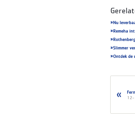
Gerelat
Nu leverba
Remeha int
Rothenberg
Slimmer ve
Ontdek de 
Fern
12-