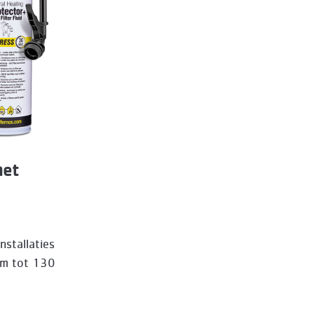
met
nstallaties
em tot 130