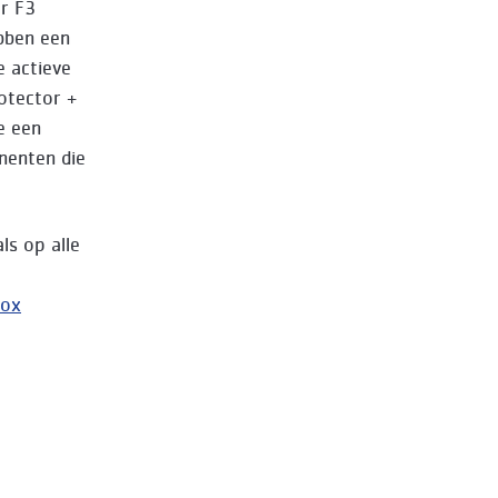
er F3
ebben een
e actieve
otector +
e een
nenten die
ls op alle
nox