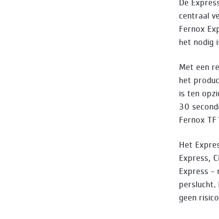
De Express
centraal v
Fernox Exp
het nodig 
Met een re
het produc
is ten opz
30 seconde
Fernox TF1 
Het Expres
Express, C
Express - 
perslucht.
geen risic