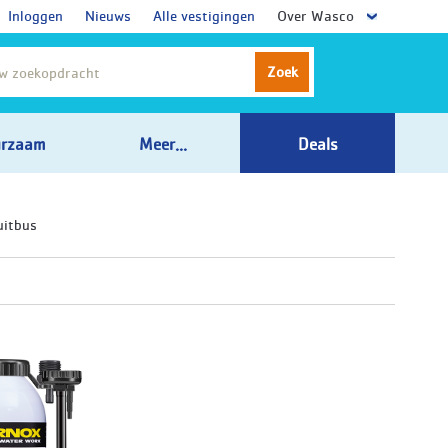
Inloggen
Nieuws
Alle vestigingen
Over Wasco
Zoek
rzaam
Meer...
Deals
uitbus