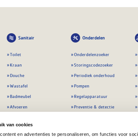
Sanitair
Onderdelen
Toilet
Onderdelenzoeker
Kraan
Storingscodezoeker
Douche
Periodiek onderhoud
Wastafel
Pompen
Badmeubel
Regelapparatuur
Afvoeren
Preventie & detectie
Alle sanitair
Alle onderdelen
ik van cookies
ontent en advertenties te personaliseren, om functies voor soci