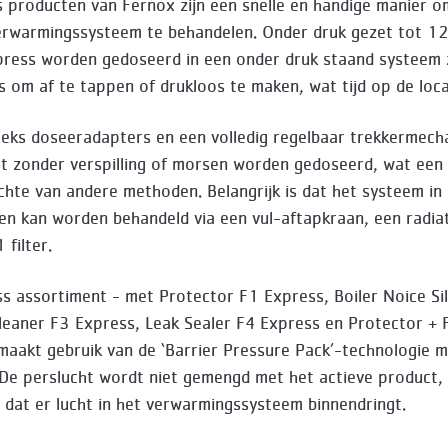
 producten van Fernox zijn een snelle en handige manier o
erwarmingssysteem te behandelen. Onder druk gezet tot 12
ress worden gedoseerd in een onder druk staand systeem 
is om af te tappen of drukloos te maken, wat tijd op de loca
eks doseeradapters en een volledig regelbaar trekkermech
t zonder verspilling of morsen worden gedoseerd, wat een
ichte van andere methoden. Belangrijk is dat het systeem in
n kan worden behandeld via een vul-aftapkraan, een radia
filter.
s assortiment - met Protector F1 Express, Boiler Noice Si
leaner F3 Express, Leak Sealer F4 Express en Protector + Fi
maakt gebruik van de ‘Barrier Pressure Pack’-technologie 
 De perslucht wordt niet gemengd met het actieve product, 
o dat er lucht in het verwarmingssysteem binnendringt.