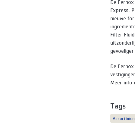
De Fernox 
Express, P
nieuwe for
ingrediënt
Filter Flu
uitzonderl
gevoeliger
De Fernox 
vestiginge
Meer info 
Tags
Assortimen