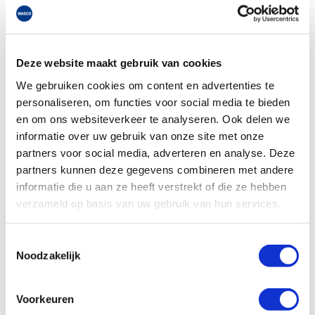
Product soort: Boiler indirect gestookt
Serie: Xylinder
Type: M-serie
Deze website maakt gebruik van cookies
Hoogte: 1805 mm
We gebruiken cookies om content en advertenties te
Breedte: 675 mm
personaliseren, om functies voor social media te bieden
€1.485,00
en om ons websiteverkeer te analyseren. Ook delen we
Log in voor jouw prijs
Bruto per stuk
informatie over uw gebruik van onze site met onze
partners voor social media, adverteren en analyse. Deze
partners kunnen deze gegevens combineren met andere
informatie die u aan ze heeft verstrekt of die ze hebben
Intergas Xylinder M500 indirect
verzameld op basis van uw gebruik van hun services.
gestookte boiler 500 liter
artikelnr: 1510286
leveranciersnr: 020012
Toestemmingsselectie
Noodzakelijk
Product soort: Boiler indirect gestookt
Serie: Xylinder
Voorkeuren
Type: M-serie