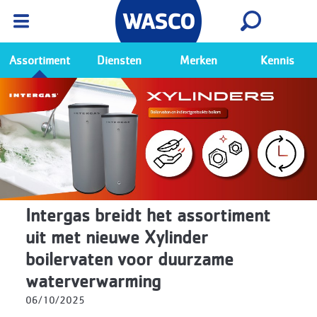
Wasco App
Bekijk
Ga naar de Wasco app
Assortiment
Diensten
Merken
Kennis
Intergas breidt het assortiment
uit met nieuwe Xylinder
boilervaten voor duurzame
waterverwarming
06/10/2025