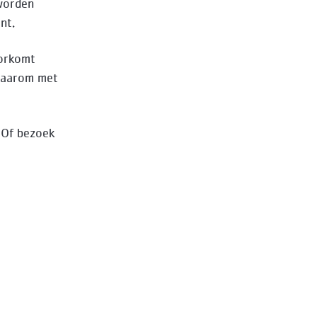
worden
ent.
oorkomt
 daarom met
Of bezoek