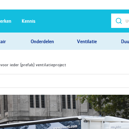
erken
Kennis
air
Onderdelen
Ventilatie
Duu
oor ieder (prefab) ventilatieproject