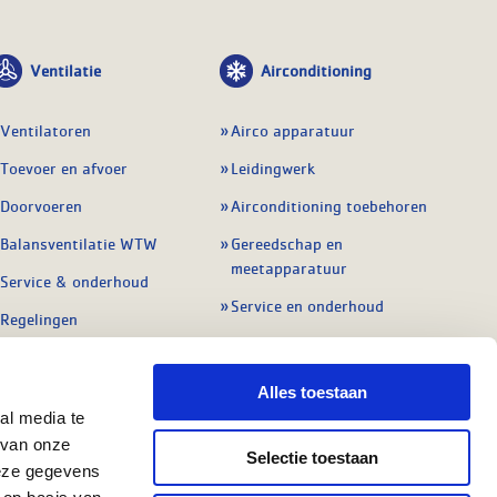
Ventilatie
Airconditioning
Ventilatoren
Airco apparatuur
Toevoer en afvoer
Leidingwerk
Doorvoeren
Airconditioning toebehoren
Balansventilatie WTW
Gereedschap en
meetapparatuur
Service & onderhoud
Service en onderhoud
Regelingen
Regelapparatuur
Alle ventilatie
Alle koeling
Alles toestaan
al media te
 van onze
Selectie toestaan
deze gegevens