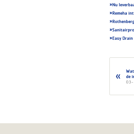
Nu leverba
Remeha int
Rothenberg
Sanitairpro
Easy Drain
Wat
de i
03-