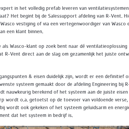
expert in het volledig prefab leveren van ventilatiesystemen.
gaat? Het begint bij de Salessupport afdeling van R-Vent. H
 Wasco vestiging of via een vertegenwoordiger van Wasco 
an een klant binnen.
 als Wasco-klant op zoek bent naar dé ventilatieoplossing 
at R-Vent direct aan de slag om gezamenlijk het juiste ont
tgangspunten & eisen duidelijk zijn, wordt er een definitief
wenste systeem gemaakt door de afdeling Engineering bij R
rdt nauwkeurig berekend of het systeem aan de juiste eisen
p wordt o.a. getoetst op de toevoer van voldoende verse,
rbij wordt ook gekeken of het systeem geluidsarm en energie
ent dat het systeem in bedrijf is.