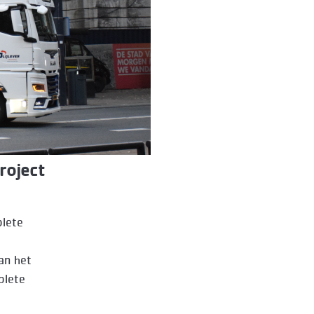
roject
plete
an het
plete