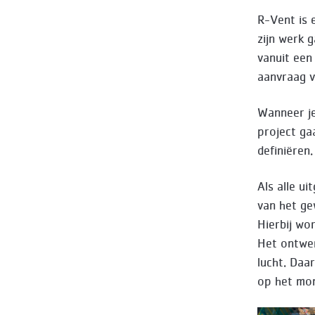
R-Vent is 
zijn werk 
vanuit een
aanvraag v
Wanneer je
project ga
definiëren.
Als alle ui
van het ge
Hierbij wo
Het ontwer
lucht. Daa
op het mom