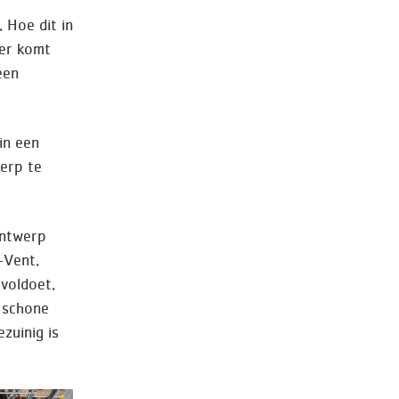
 Hoe dit in
ier komt
een
in een
werp te
 ontwerp
-Vent.
 voldoet.
 schone
zuinig is