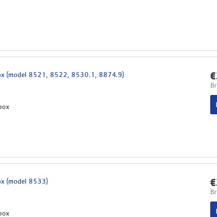
ox (model 8521, 8522, 8530.1, 8874.9)
€
Br
box
ox (model 8533)
€
Br
box