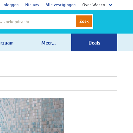
Inloggen
Nieuws
Alle vestigingen
Over Wasco
Zoek
rzaam
Meer...
Deals