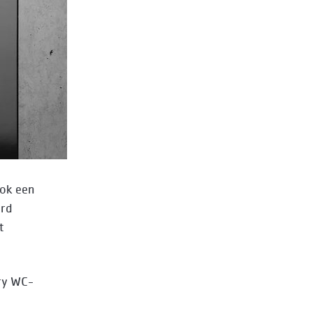
ook een
erd
t
Dry WC-