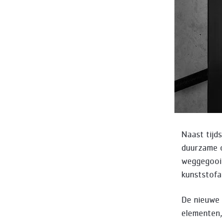
Naast tijd
duurzame o
weggegooid
kunststofa
De nieuwe 
elementen,