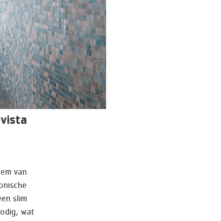
vista
eem van
onische
een slim
nodig, wat