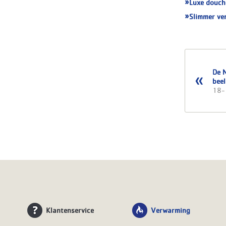
Luxe douch
Slimmer ve
De N
bee
18-
Klantenservice
Verwarming