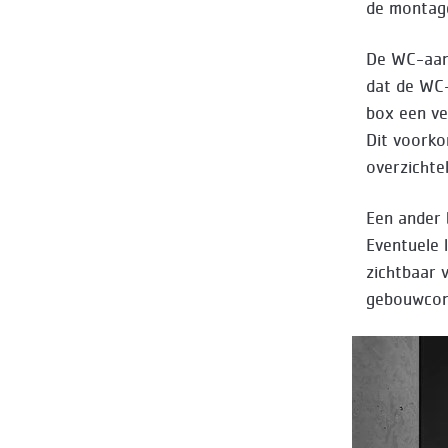
de montage
De WC-aans
dat de WC-
box een ve
Dit voorko
overzichteli
Een ander 
Eventuele
zichtbaar 
gebouwcons