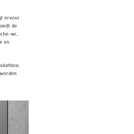
gt ervoor
biedt de
uche-wc.
te en
sluitbox.
 worden