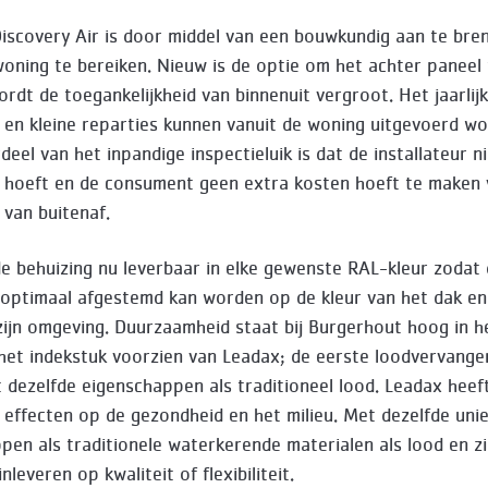
iscovery Air is door middel van een bouwkundig aan te bren
woning te bereiken. Nieuw is de optie om het achter paneel
rdt de toegankelijkheid van binnenuit vergroot. Het jaarlij
en kleine reparties kunnen vanuit de woning uitgevoerd wo
eel van het inpandige inspectieluik is dat de installateur n
 hoeft en de consument geen extra kosten hoeft te maken
van buitenaf.
de behuizing nu leverbaar in elke gewenste RAL-kleur zodat
optimaal afgestemd kan worden op de kleur van het dak e
zijn omgeving. Duurzaamheid staat bij Burgerhout hoog in h
het indekstuk voorzien van Leadax; de eerste loodvervange
 dezelfde eigenschappen als traditioneel lood. Leadax heef
e effecten op de gezondheid en het milieu. Met dezelfde uni
pen als traditionele waterkerende materialen als lood en z
nleveren op kwaliteit of flexibiliteit.