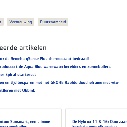
t
Vernieuwing
Duurzaamheid
eerde artikelen
ar: de Remeha qSense Plus thermostaat bedraad!
roduceert de Aqua Blue warmwaterbereiders en zonneboilers
er Spiral starterset
en en tijd besparen met het GROHE Rapido doucheframe met wtw
ntileren met Ubbink
entum Sunsmart, een slimme
De Hybrox 11 & 16: Duurzaa
nestroomboiler
krachtig voor elk project