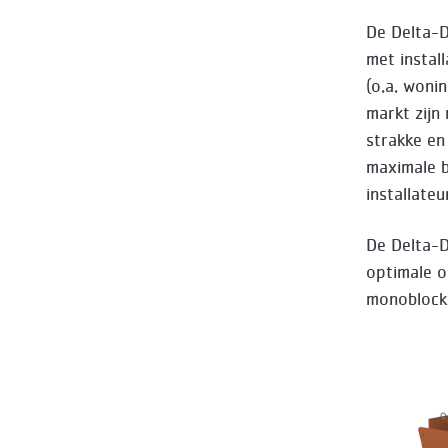
De Delta-D
met instal
(o.a. woni
markt zijn
strakke en
maximale b
installateu
De Delta-D
optimale o
monoblock 