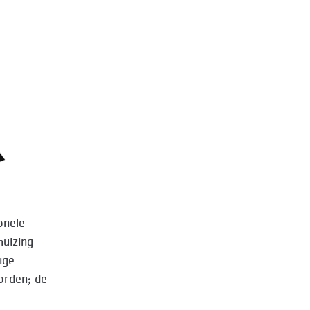
onele
huizing
ige
orden; de