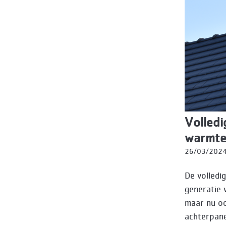
Volledi
warmte
26/03/202
De volledi
generatie v
maar nu oo
achterpan