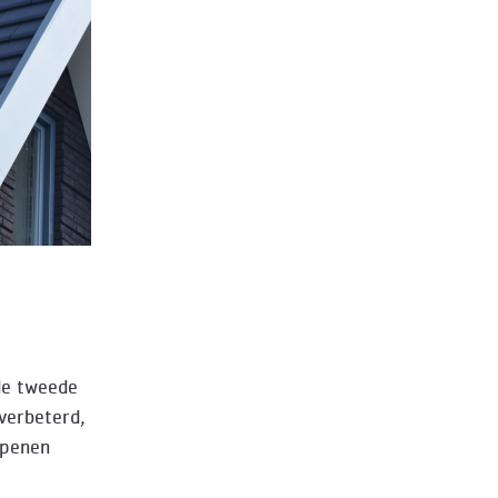
de tweede
 verbeterd,
openen