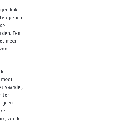
gen luik
 te openen.
kse
rden. Een
iet meer
 voor
 de
n mooi
et vaandel,
r ter
t geen
eke
ink, zonder