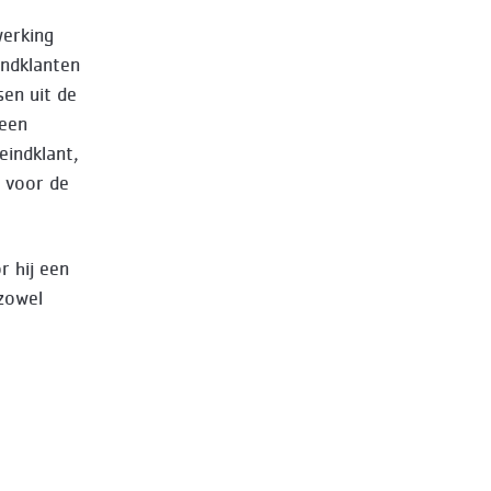
werking
ndklanten
sen uit de
 een
eindklant,
 voor de
r hij een
 zowel