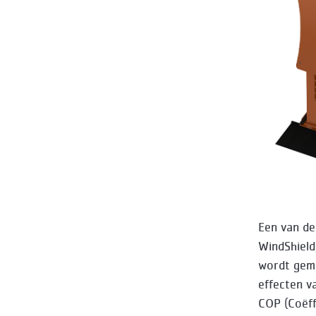
Een van de
WindShield
wordt gemo
effecten v
COP (Coëff