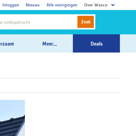
Inloggen
Nieuws
Alle vestigingen
Over Wasco
Zoek
rzaam
Meer...
Deals