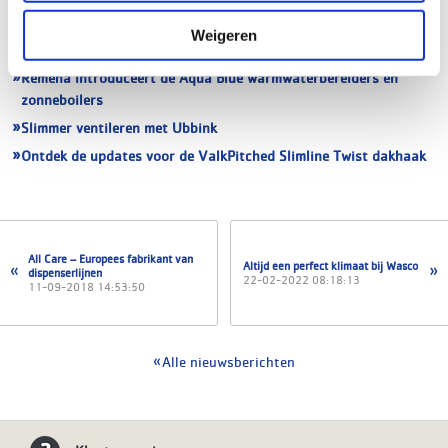
markt nu nodig heeft
Weigeren
Nu leverbaar: de Remeha qSense Plus thermostaat bedraad!
Remeha introduceert de Aqua Blue warmwaterbereiders en
zonneboilers
Slimmer ventileren met Ubbink
Ontdek de updates voor de ValkPitched Slimline Twist dakhaak
All Care – Europees fabrikant van
Altijd een perfect klimaat bij Wasco
dispenserlijnen
22-02-2022 08:18:13
11-09-2018 14:53:50
Alle nieuwsberichten