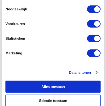
Toestemmingsselectie
Noodzakelijk
→Wil je meer weten over all-electric warmtepompen
installeren? Of advies over hoe je kan voldoen aan
Voorkeuren
BENG?
Onze afdeling Techniek
staat voor je klaar.
Statistieken
Marketing
Tags
Details tonen
Duurzaamheid
Consument
Trend
Technologie
Alles toestaan
Gerelateerde artikelen
Selectie toestaan
De installateur wordt energieadviseur - en dat is precies wat de