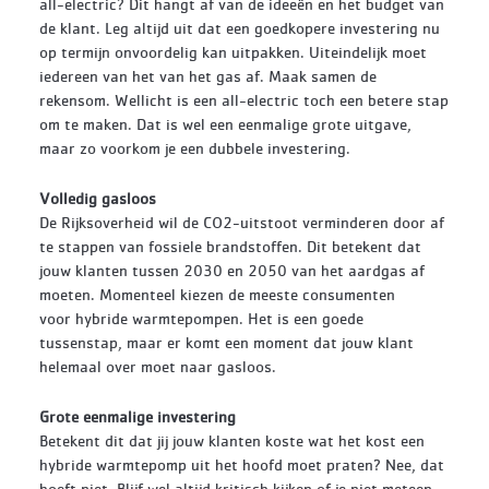
all-electric? Dit hangt af van de ideeën en het budget van
de klant. Leg altijd uit dat een goedkopere investering nu
op termijn onvoordelig kan uitpakken. Uiteindelijk moet
iedereen van het van het gas af. Maak samen de
rekensom. Wellicht is een all-electric toch een betere stap
om te maken. Dat is wel een eenmalige grote uitgave,
maar zo voorkom je een dubbele investering.
Volledig gasloos
De Rijksoverheid wil de CO2-uitstoot verminderen door af
te stappen van fossiele brandstoffen. Dit betekent dat
jouw klanten tussen 2030 en 2050 van het aardgas af
moeten. Momenteel kiezen de meeste consumenten
voor hybride warmtepompen. Het is een goede
tussenstap, maar er komt een moment dat jouw klant
helemaal over moet naar gasloos.
Grote eenmalige investering
Betekent dit dat jij jouw klanten koste wat het kost een
hybride warmtepomp uit het hoofd moet praten? Nee, dat
hoeft niet. Blijf wel altijd kritisch kijken of je niet meteen