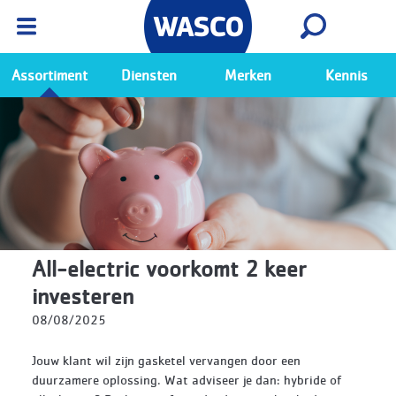
Wasco App
Bekijk
Ga naar de Wasco app
Assortiment
Diensten
Merken
Kennis
All-electric voorkomt 2 keer
investeren
08/08/2025
Jouw klant wil zijn gasketel vervangen door een
duurzamere oplossing. Wat adviseer je dan: hybride of