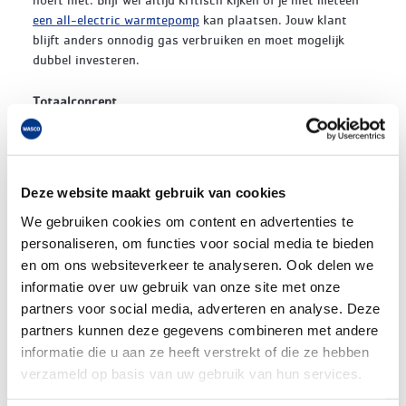
een all-electric warmtepomp
kan plaatsen. Jouw klant
blijft anders onnodig gas verbruiken en moet mogelijk
dubbel investeren.
Totaalconcept
Wanneer je gaat verduurzamen bij een klant is het handig
om te onderzoeken of
een totaalconcept
de uitkomst
biedt. Op deze manier installeer je direct meerdere
duurzame oplossingen zoals: een warmtepomp, een
Deze website maakt gebruik van cookies
warmwatersysteem en een
wtw-unit
. Je stelt een pakket
samen met alle gewenste oplossingen voor je klant.
We gebruiken cookies om content en advertenties te
personaliseren, om functies voor social media te bieden
Voldoen aan BENG
en om ons websiteverkeer te analyseren. Ook delen we
Ook met alleen elektrisch verwarmen kan je voldoen aan
informatie over uw gebruik van onze site met onze
BENG
. De BENG-rekenmethodiek is nog wat onbekend bij
partners voor social media, adverteren en analyse. Deze
de installateur, maar het is mogelijk om een berekening op
partners kunnen deze gegevens combineren met andere
te stellen die uiteindelijk aan alle eisen voldoet.
informatie die u aan ze heeft verstrekt of die ze hebben
Daarnaast kan je verschillende duurzame systemen
verzameld op basis van uw gebruik van hun services.
combineren.