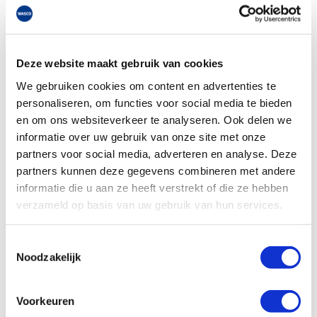
Effect op de consument
Ook consumenten zijn strafbaar volgens de wet wanneer
zij na 1 april 2022 hun ketel laten onderhouden door een
Deze website maakt gebruik van cookies
installateur die niet gecertificeerd is. Er komt een
database die consumenten kunnen raadplegen om te zien
We gebruiken cookies om content en advertenties te
welke installateur gecertifieerd is.
personaliseren, om functies voor social media te bieden
en om ons websiteverkeer te analyseren. Ook delen we
Meldingsplicht
informatie over uw gebruik van onze site met onze
Naast de certificering moeten ketels die een te hoog
partners voor social media, adverteren en analyse. Deze
percentage koolmonoxide uitstoten, uitgeschakeld en
partners kunnen deze gegevens combineren met andere
gemeld worden. Er is sprake van een onveilige situatie
informatie die u aan ze heeft verstrekt of die ze hebben
wanneer de concentratie boven de 20ppm wordt gemeten
verzameld op basis van uw gebruik van hun services.
in de opstellingsruimte. Wanneer dit onder de 5 ppm is,
mag de installatie pas weer in gebruik genomen worden.
Als het gaat om de hoeveel koolmonoxide in de
Toestemmingsselectie
verbandingsgassen ligt de drempel op 400 ppm in een
Noodzakelijk
gesloten toestel en 200ppm bij een open toestel met
afvoer.
Voorkeuren