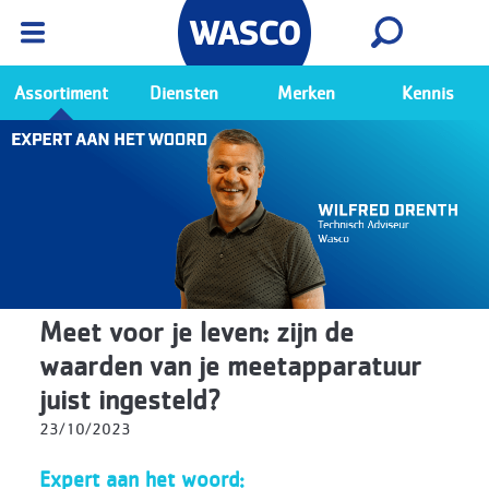
Wasco App
Bekijk
Ga naar de Wasco app
Assortiment
Diensten
Merken
Kennis
Meet voor je leven: zijn de
waarden van je meetapparatuur
juist ingesteld?
23/10/2023
Expert aan het woord: