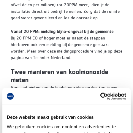
ofwel delen per milioen) tot 20PPM meet, dien je de
installatie direct uit bedrijf te nemen. Zorg dat de ruimte
goed wordt geventileerd en los de oorzaak op.
Vanaf 20 PPM: melding bijna-ongeval bij de gemeente
Bij 20 PPM CO of hoger moet er naast de stappen
hierboven ook een melding bij de gemeente gemaakt
worden. Meer over deze meldingsprocedure vind je op deze
pagina van Techniek Nederland.
Twee manieren van koolmonoxide
meten
Voor het meten van de koolmonoxidewaardes kun je een
rookgasanalysemeter gebruiken en een persoonlijke CO-
meter (draagbare CO-meter). Een rookgasanalysemeter
meet het CO-gehalte, de temperatuur van de rookgassen
en de temperatuur van de aangezogen lucht, daar waar de
Deze website maakt gebruik van cookies
draagbare CO-meter alleen koolmonoxide detecteert.
Toch is beide noodzakelijk om te voldoen aan de
We gebruiken cookies om content en advertenties te
Gasketelwet en om de je eigen veiligheid te waarborgen.