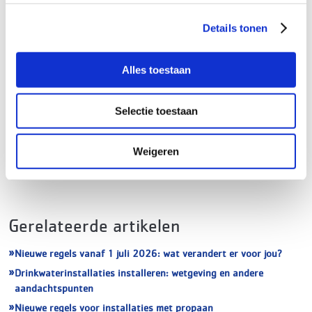
grenswaarden, namelijk 50 PPM en 100 PPM. Laat deze
instellingen aanpassen, zodat je zeker weet dat je aan de
Details tonen
regelgeving voldoet. Er zit echter wel één nadeel aan de
lage waarden in de gasketelwet: de meter kan al alarm
geven bij het in de buurt zijn van uitlaatgassen van auto
Alles toestaan
of vrachtwagen.
Selectie toestaan
Tags
Weigeren
Regelgeving
Wetgeving
Gerelateerde artikelen
Nieuwe regels vanaf 1 juli 2026: wat verandert er voor jou?
Drinkwaterinstallaties installeren: wetgeving en andere
aandachtspunten
Nieuwe regels voor installaties met propaan